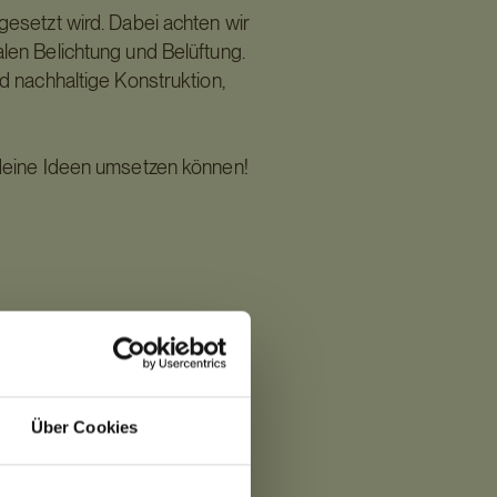
gesetzt wird. Dabei achten wir
alen Belichtung und Belüftung.
nd nachhaltige Konstruktion,
 deine Ideen umsetzen können!
de #reitsport #pferdesport
equestrian
Über Cookies