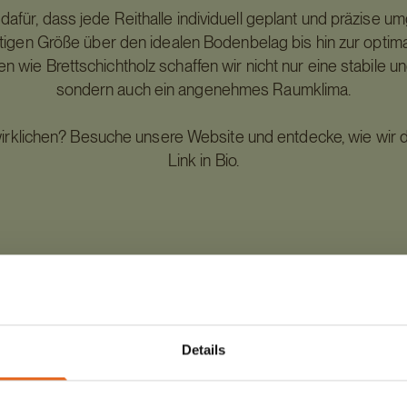
afür, dass jede Reithalle individuell geplant und präzise um
chtigen Größe über den idealen Bodenbelag bis hin zur optim
n wie Brettschichtholz schaffen wir nicht nur eine stabile u
sondern auch ein angenehmes Raumklima.
erwirklichen? Besuche unsere Website und entdecke, wie wir
Link in Bio.
serbauen #nachhaltigkeit #landwirtschaft #reithalle #pfer
ge #individuell #reiten #agriculture #horses #horseriding #
©️ Haas Fertigbau GmbH
Details