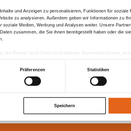
nhalte und Anzeigen zu personalisieren, Funktionen für soziale
Website zu analysieren. Außerdem geben wir Informationen zu I
r soziale Medien, Werbung und Analysen weiter. Unsere Partner
 Daten zusammen, die Sie ihnen bereitgestellt haben oder die s
n.
ge der Partner auch Daten in Drittländer übermitteln können, in
teht als in der EU. Wir stellen sicher, dass die Übermittlung I
ltenden Datenschutzgesetzen erfolgt und geeignete Schutzmaßn
Präferenzen
Statistiken
nseren Cookies, wenn Sie unsere Webseite weiterhin nutzen.
Speichern