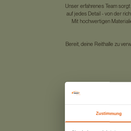
Unser erfahrenes Team sorgt d
auf jedes Detail - von der ri
Mit hochwertigen Materialie
Bereit, deine Reithalle zu v
#haasfertigbau #haas #bes
#reitanla
Zustimmung