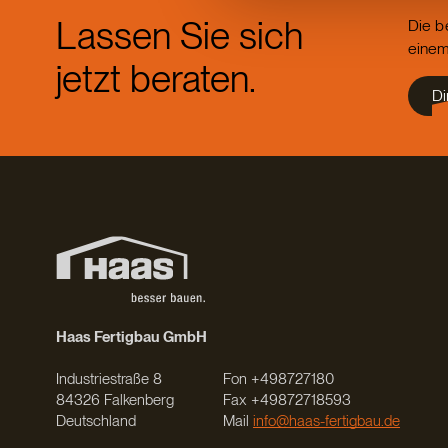
Lassen Sie sich
Die b
einem
jetzt beraten.
Di
Haas Fertigbau GmbH
Industriestraße 8
Fon +498727180
84326 Falkenberg
Fax +49872718593
Deutschland
Mail
info@haas-fertigbau.de