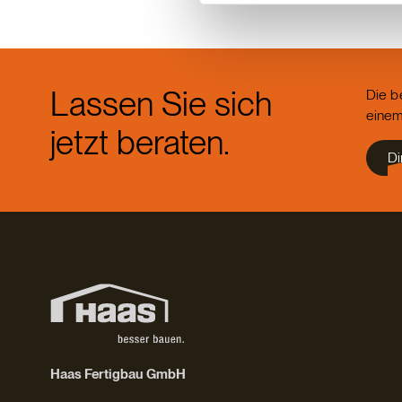
Lassen Sie sich
Die b
einem
jetzt beraten.
Di
Haas Fertigbau GmbH