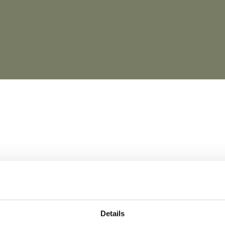
2019 23.605 neue Ein- und Zweifamilienhäuser genehmigt, 
Details