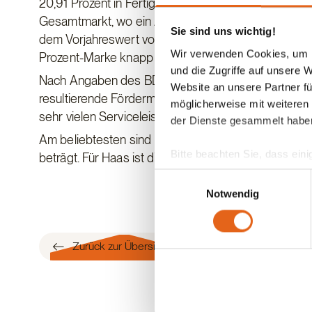
20,91 Prozent in Fertigbauweise. Mit einem Plus von 
Gesamtmarkt, wo ein Anstieg um 1,6 Prozent registri
Sie sind uns wichtig!
dem Vorjahreswert von 18,9 Prozent. In den erfolgr
Wir verwenden Cookies, um I
Prozent-Marke knapp nicht erreicht, was in den näch
und die Zugriffe auf unsere 
Nach Angaben des BDF bevorzugen Bauherren vor al
Website an unsere Partner fü
resultierende Fördermöglichkeiten, wie zum Beispie
möglicherweise mit weiteren
sehr vielen Serviceleistungen bis hin zum schlüsself
der Dienste gesammelt habe
Am beliebtesten sind Holz-Fertighäuser übrigens in
Bitte beachten Sie, dass eini
beträgt. Für Haas ist dies ein Ansporn den Marktan
anderes Datenschutzniveau bes
Einwilligungsauswahl
Übereinstimmung mit den ge
Notwendig
Sie geben Einwilligung zu u
Zurück zur Übersicht