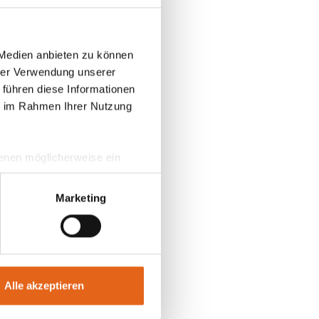
zt über
se die 20
 Medien anbieten zu können
hrer Verwendung unserer
 daraus
 führen diese Informationen
phase mit
ie im Rahmen Ihrer Nutzung
nt
 denen möglicherweise ein
F
hrer Daten in
ahmen getroffen werden.
Marketing
Alle akzeptieren