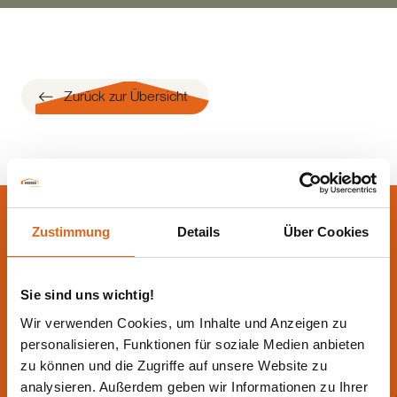
Zurück zur Übersicht
Lassen Sie sich jetzt
Zustimmung
Details
Über Cookies
beraten.
Sie sind uns wichtig!
Die beste Beratung ist die persönliche - von einem Haas
Wir verwenden Cookies, um Inhalte und Anzeigen zu
Fachberater in Ihrer Nähe!
personalisieren, Funktionen für soziale Medien anbieten
Direkt Termin vereinbaren
zu können und die Zugriffe auf unsere Website zu
analysieren. Außerdem geben wir Informationen zu Ihrer