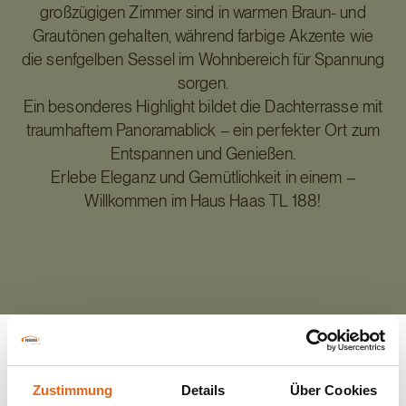
großzügigen Zimmer sind in warmen Braun- und
Grautönen gehalten, während farbige Akzente wie
die senfgelben Sessel im Wohnbereich für Spannung
sorgen.
Ein besonderes Highlight bildet die Dachterrasse mit
traumhaftem Panoramablick – ein perfekter Ort zum
Entspannen und Genießen.
Erlebe Eleganz und Gemütlichkeit in einem –
Willkommen im Haus Haas TL 188!
Zustimmung
Details
Über Cookies
Zurück zur Übersicht