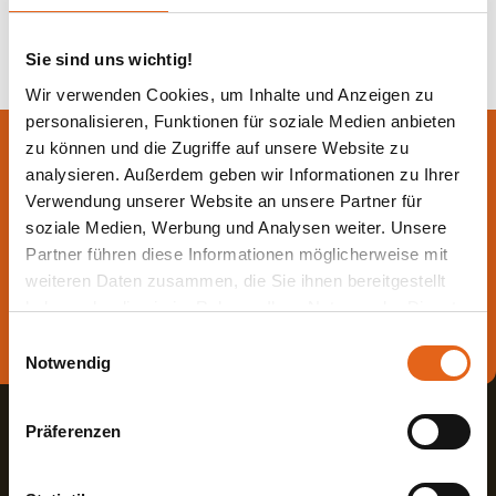
Sie sind uns wichtig!
Wir verwenden Cookies, um Inhalte und Anzeigen zu
personalisieren, Funktionen für soziale Medien anbieten
Lassen Sie sich jetzt
zu können und die Zugriffe auf unsere Website zu
analysieren. Außerdem geben wir Informationen zu Ihrer
beraten.
Verwendung unserer Website an unsere Partner für
soziale Medien, Werbung und Analysen weiter. Unsere
Partner führen diese Informationen möglicherweise mit
Die beste Beratung ist die persönliche - von einem Haas
weiteren Daten zusammen, die Sie ihnen bereitgestellt
Fachberater in Ihrer Nähe!
haben oder die sie im Rahmen Ihrer Nutzung der Dienste
gesammelt haben.
Direkt Termin vereinbaren
Einwilligungsauswahl
Notwendig
Bitte beachten Sie, dass einige der Partner auch Daten in
Drittländer übermitteln können, in denen möglicherweise
Präferenzen
ein anderes Datenschutzniveau besteht als in der EU.
Wir stellen sicher, dass die Übermittlung Ihrer Daten in
Übereinstimmung mit den geltenden