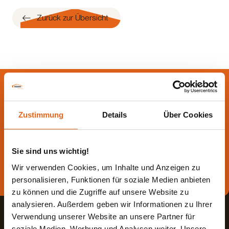
Zurück zur Übersicht
Lassen Sie sich jetzt
beraten.
Zustimmung
Details
Über Cookies
Die beste Beratung ist die persönliche - von einem Haas
Fachberater in Ihrer Nähe!
Sie sind uns wichtig!
Wir verwenden Cookies, um Inhalte und Anzeigen zu
Direkt Termin vereinbaren
personalisieren, Funktionen für soziale Medien anbieten
zu können und die Zugriffe auf unsere Website zu
analysieren. Außerdem geben wir Informationen zu Ihrer
Verwendung unserer Website an unsere Partner für
soziale Medien, Werbung und Analysen weiter. Unsere