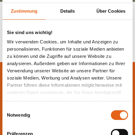
Zustimmung
Details
Über Cookies
Zurück zur Übersicht
Sie sind uns wichtig!
Wir verwenden Cookies, um Inhalte und Anzeigen zu
personalisieren, Funktionen für soziale Medien anbieten
zu können und die Zugriffe auf unsere Website zu
analysieren. Außerdem geben wir Informationen zu Ihrer
Verwendung unserer Website an unsere Partner für
Lassen Sie sich jetzt
soziale Medien, Werbung und Analysen weiter. Unsere
beraten.
Partner führen diese Informationen möglicherweise mit
weiteren Daten zusammen, die Sie ihnen bereitgestellt
haben oder die sie im Rahmen Ihrer Nutzung der Dienste
Die beste Beratung ist die persönliche - von einem Haas
gesammelt haben.
Einwilligungsauswahl
Fachberater in Ihrer Nähe!
Notwendig
Bitte beachten Sie, dass einige der Partner auch Daten in
Direkt Termin vereinbaren
Drittländer übermitteln können, in denen möglicherweise
Präferenzen