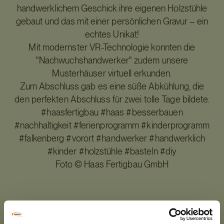
handwerklichem Geschick ihre eigenen Holzstühle
gebaut und das mit einer persönlichen Gravur – ein
echtes Unikat!
Mit modernster VR-Technologie konnten die
"Nachwuchshandwerker" zudem unsere
Musterhäuser virtuell erkunden.
Zum Abschluss gab es eine süße Abkühlung, die
den perfekten Abschluss für zwei tolle Tage bildete.
#haasfertigbau #haas #besserbauen
#nachhaltigkeit #ferienprogramm #kinderprogramm
#falkenberg #vorort #handwerker #handwerklich
#kinder #holzstühle #basteln #diy
Foto © Haas Fertigbau GmbH