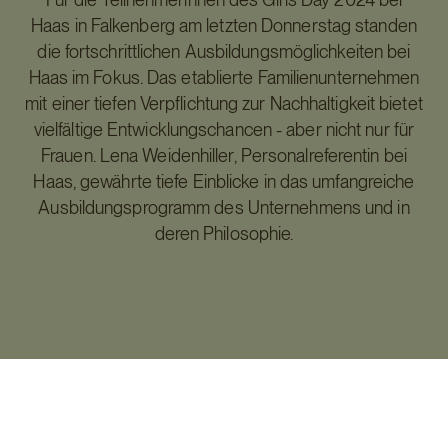
Haas in Falkenberg am letzten Donnerstag standen
die fortschrittlichen Ausbildungsmöglichkeiten bei
Haas im Fokus. Das etablierte Familienunternehmen
mit einer tiefen Verpflichtung zur Nachhaltigkeit bietet
vielfältige Entwicklungschancen - aber nicht nur für
Frauen. Lena Weidenhiller, Personalreferentin bei
Haas, gewährte tiefe Einblicke in das umfangreiche
Ausbildungsprogramm des Unternehmens und in
deren Philosophie.