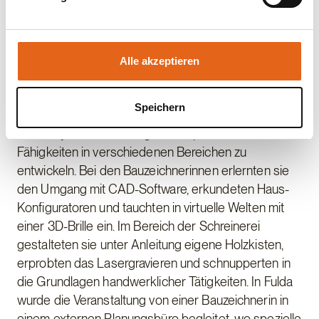
Ein Highlight im Ausbildungsprogramm und zur
Sie geben Einwilligung zu unseren Cookies, wenn Sie
Stärkung der Employer Brand Haas war der Girls'
unsere Webseite weiterhin nutzen.
Day 2024. Ein Tag speziell dafür konzipiert, jungen
Frauen technische und handwerkliche Berufe
Alle akzeptieren
näherzubringen. In Falkenberg wurden die
Workshops von drei Bauzeichnerinnen und zwei
Speichern
Schreinerinnen geleitet. Die Teilnehmerinnen des
Girls' Day hatten die Möglichkeit, praktische
Fähigkeiten in verschiedenen Bereichen zu
entwickeln. Bei den Bauzeichnerinnen erlernten sie
den Umgang mit CAD-Software, erkundeten Haus-
Konfiguratoren und tauchten in virtuelle Welten mit
einer 3D-Brille ein. Im Bereich der Schreinerei
gestalteten sie unter Anleitung eigene Holzkisten,
erprobten das Lasergravieren und schnupperten in
die Grundlagen handwerklicher Tätigkeiten. In Fulda
wurde die Veranstaltung von einer Bauzeichnerin in
einem externen Planungsbüro begleitet, wo spezielle