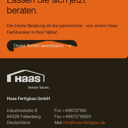
beraten.
Die beste Beratung ist die persönliche - von einem Haas
Fachberater in Ihrer Nähe!
Direkt Termin vereinbaren
Haas Fertigbau GmbH
Industriestraße 8
Fon +498727180
84326 Falkenberg
Fax +49872718593
Deutschland
Mail
info@haas-fertigbau.de