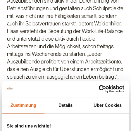
Auszubildenden sind aktiv in der Durchführung von
Betriebsführungen und gestalten auch Schulprojekte
mit, was nicht nur ihre Fähigkeiten schärft, sondern
auch ihr Selbstvertrauen stärkt“, betont Weidenhiller.
Haas versteht die Bedeutung der Work-Life-Balance
und unterstützt diese aktiv durch flexible
Arbeitszeiten und die Möglichkeit, schon freitags
mittags ins Wochenende zu starten. „Jeder
Auszubildende profitiert von einem Arbeitszeitkonto,
das einen Ausgleich für Überstunden ermöglicht und
so auch zu einem ausgeglichenen Leben beiträgt“,
erklärt Weidenhiller.
Belegbare Kompetenzen für die Auszubildenden
Zustimmung
Details
Über Cookies
Die Auszubildenden bei Haas haben die
Gelegenheit, prägende Erfahrungen zu sammeln. Ob
Sie sind uns wichtig!
als IHK-Ausbildungsscouts oder als Tutoren im