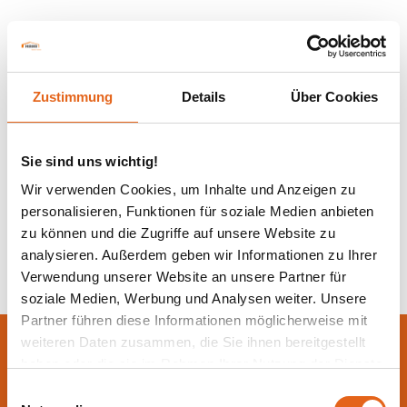
Zustimmung
Details
Über Cookies
Sie sind uns wichtig!
Wir verwenden Cookies, um Inhalte und Anzeigen zu
personalisieren, Funktionen für soziale Medien anbieten
Zurück zur Übersicht
zu können und die Zugriffe auf unsere Website zu
analysieren. Außerdem geben wir Informationen zu Ihrer
Verwendung unserer Website an unsere Partner für
soziale Medien, Werbung und Analysen weiter. Unsere
Partner führen diese Informationen möglicherweise mit
weiteren Daten zusammen, die Sie ihnen bereitgestellt
Lassen Sie sich jetzt
haben oder die sie im Rahmen Ihrer Nutzung der Dienste
beraten.
gesammelt haben.
Einwilligungsauswahl