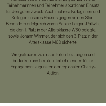
Teilnehmerinnen und Teilnehmer sportlichen Einsatz
für den guten Zweck. Auch mehrere Kolleginnen und
Kollegen unseres Hauses gingen an den Start.
Besonders erfolgreich waren Sabine Leigart-Prillwitz,
die den 1. Platz in der Altersklasse W60 belegte,
sowie Johann Wimmer, der sich den 3. Platz in der
Altersklasse M60 sicherte.
Wir gratulieren zu diesen tollen Leistungen und
bedanken uns bei allen Teilnehmenden für ihr
Engagement zugunsten der regionalen Charity-
Aktion.