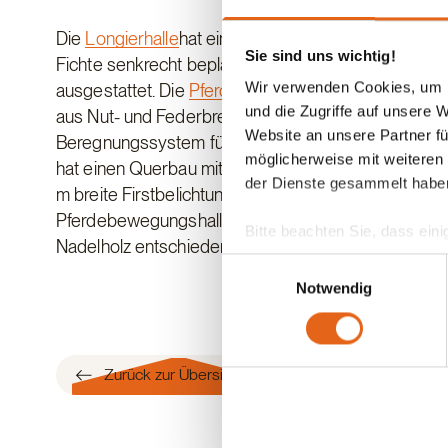
Die
Longierhalle
hat einen Innendurchmesser von 20
Sie sind uns wichtig!
Fichte senkrecht beplankt. Außerdem ist die Longi
Wir verwenden Cookies, um I
ausgestattet. Die
Pferdebewegungshalle
mit einer 
und die Zugriffe auf unsere 
aus Nut- und Federbrettern in Nadelholz. Neben einer 
Website an unsere Partner fü
Beregnungssystem für 60 m x 20 m Hufschlagmaß
möglicherweise mit weiteren
hat einen Querbau mit einer Größe von 6 m x 11 m. D
der Dienste gesammelt habe
m breite Firstbelichtung sorgen für Licht und frische
Pferdebewegungshalle haben sich die Bauherren beim
Bitte beachten Sie, dass eini
Nadelholz entschieden.
anderes Datenschutzniveau bes
Einwilligungsauswahl
Übereinstimmung mit den ge
Notwendig
Sie geben Einwilligung zu u
Zurück zur Übersicht