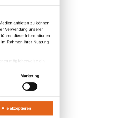
bohlen in
gner
 Medien anbieten zu können
kleidung
hrer Verwendung unserer
 führen diese Informationen
on 12 m
ie im Rahmen Ihrer Nutzung
nge und 3
n in
 denen möglicherweise ein
hrer Daten in
ahmen getroffen werden.
Marketing
Alle akzeptieren