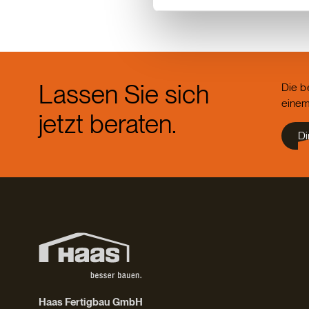
Lassen Sie sich
Die b
einem
jetzt beraten.
Di
Haas Fertigbau GmbH