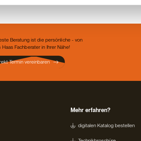
este Beratung ist die persönliche - von
 Haas Fachberater in Ihrer Nähe!
rekt Termin vereinbaren
Mehr erfahren?
digitalen Katalog bestellen
Technikbroschüre