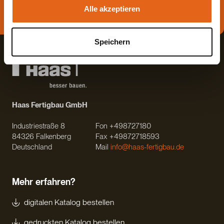
Alle akzeptieren
Direkt Termin vereinbaren
Speichern
Haas Fertigbau GmbH
Industriestraße 8
Fon +498727180
84326 Falkenberg
Fax +49872718593
Deutschland
Mail
info@haas-fertigbau.de
Mehr erfahren?
digitalen Katalog bestellen
gedruckten Katalog bestellen