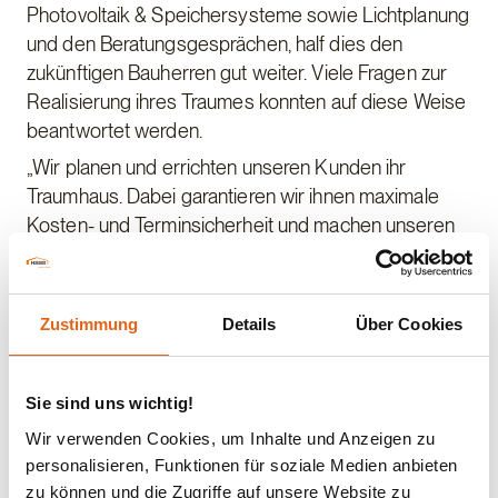
Photovoltaik & Speichersysteme sowie Lichtplanung
und den Beratungsgesprächen, half dies den
zukünftigen Bauherren gut weiter. Viele Fragen zur
Realisierung ihres Traumes konnten auf diese Weise
beantwortet werden.
„Wir planen und errichten unseren Kunden ihr
Traumhaus. Dabei garantieren wir ihnen maximale
Kosten- und Terminsicherheit und machen unseren
Kunden die Entscheidung und das Leben während
der gesamten Projektlaufzeit einfach“ sagte
Wolfgang Tuffner. „Persönliche Gespräche sind
Zustimmung
Details
Über Cookies
daher unerlässlich. So können wir gezielt auf
Anliegen und Wünsche unserer Kunden eingehen
und ihnen bei der Entscheidungsfindung helfen“
Sie sind uns wichtig!
fügte er hinzu.
Wir verwenden Cookies, um Inhalte und Anzeigen zu
Auch dieses Mal war das Interesse der zukünftigen
personalisieren, Funktionen für soziale Medien anbieten
Bauherren groß. Als zusätzliches Highlight mit dem
zu können und die Zugriffe auf unsere Website zu