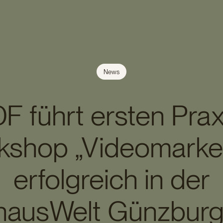
News
F führt ersten Prax
kshop „Videomarket
erfolgreich in der
ghausWelt Günzburg