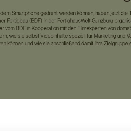
it dem Smartphone gedreht werden können, haben jetzt die 
r Fertigbau (BDF) in der FertighausWelt Günzburg organis
Der vom BDF in Kooperation mit den Filmexperten von domst
ern, wie sie selbst Videoinhalte speziell für Marketing und V
ren können und wie sie anschließend damit ihre Zielgruppe e