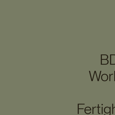
BD
Wor
Ferti