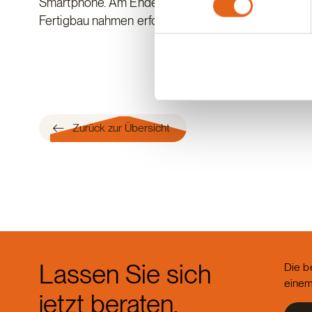
Smartphone. Am Ende des Workshops bekamen alle Te
Sie geben Einwilligung zu u
Fertigbau nahmen erfolgreich an dem Workshop teil
Zurück zur Übersicht
Lassen Sie sich
Die b
einem
jetzt beraten.