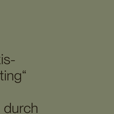
is-
ing“
 durch