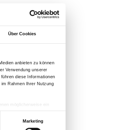
Über Cookies
welche
ondern es
m
 Medien anbieten zu können
 Solche
hrer Verwendung unserer
 ersten
 führen diese Informationen
ie im Rahmen Ihrer Nutzung
chen.
n Einsatz
 denen möglicherweise ein
ise eines
hrer Daten in
nicht nur
ahmen getroffen werden.
Marketing
dem