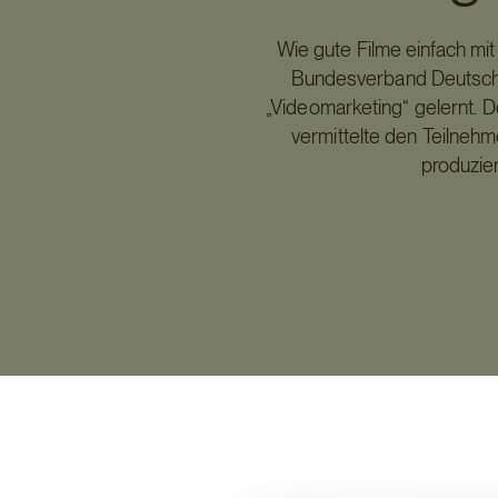
Wie gute Filme einfach m
Bundesverband Deutsche
„Videomarketing“ gelernt. 
vermittelte den Teilnehm
produzie