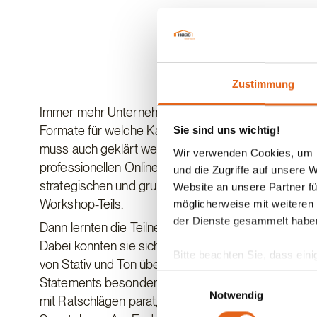
Zustimmung
Immer mehr Unternehmen nutzen Videos für die Unt
Formate für welche Kanäle am besten geeignet sind
Sie sind uns wichtig!
muss auch geklärt werden, auf welchen Kanälen dies
Wir verwenden Cookies, um I
professionellen Onlinemarketing auch die Themen R
und die Zugriffe auf unsere 
strategischen und grundsätzlichen Überlegungen zu
Website an unsere Partner fü
Workshop-Teils.
möglicherweise mit weiteren
der Dienste gesammelt habe
Dann lernten die Teilnehmer, mit mobilen End-Geräte
Dabei konnten sie sich in mehreren praktischen Üb
Bitte beachten Sie, dass eini
von Stativ und Ton üben. Ferner wurde ihnen vermit
anderes Datenschutzniveau bes
Einwilligungsauswahl
Statements besonders achten muss. Während der pra
Übereinstimmung mit den ge
Notwendig
mit Ratschlägen parat, sondern verrieten auch zahlr