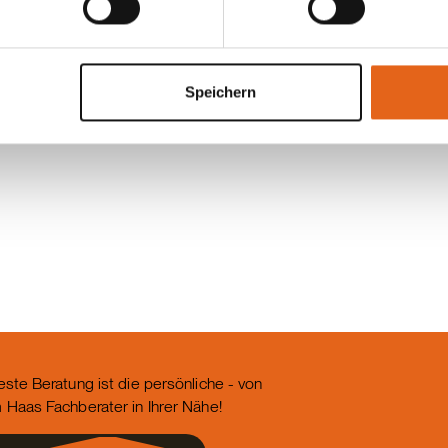
ilnehmer ein Zertifikat. Auch zwei Mitarbeiter der Firma
nseren Cookies, wenn Sie unsere Webseite weiterhin nutzen.
! Quelle: BDF
Speichern
este Beratung ist die persönliche - von
 Haas Fachberater in Ihrer Nähe!