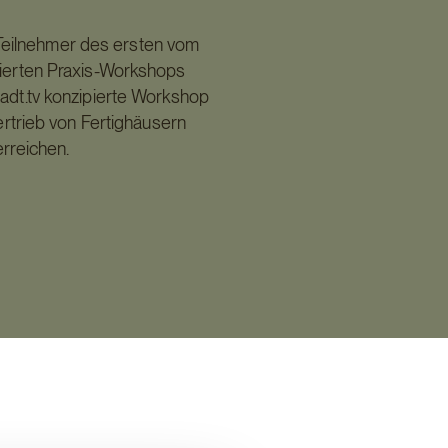
Teilnehmer des ersten vom
ierten Praxis-Workshops
adt.tv konzipierte Workshop
ertrieb von Fertighäusern
rreichen.