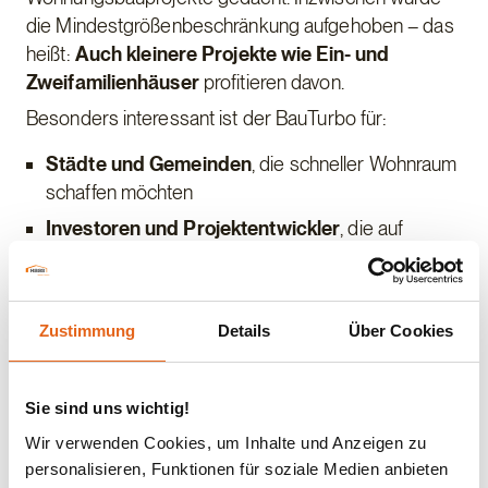
die Mindestgrößenbeschränkung aufgehoben – das
heißt:
Auch kleinere Projekte wie Ein- und
Zweifamilienhäuser
profitieren davon.
Besonders interessant ist der BauTurbo für:
Städte und Gemeinden
, die schneller Wohnraum
schaffen möchten
Investoren und Projektentwickler
, die auf
zügige Entscheidungen angewiesen sind
Private Bauherren
, die sich mehr Klarheit und
kürzere Wege im Genehmigungsprozess
Zustimmung
Details
Über Cookies
wünschen
Sie sind uns wichtig!
Im Bereich Wohnbau bieten wir bereits heute
Wir verwenden Cookies, um Inhalte und Anzeigen zu
Lösungen an, die genau auf das zugeschnitten sind,
personalisieren, Funktionen für soziale Medien anbieten
was nun gebraucht wird:
seriell geplante, schnell