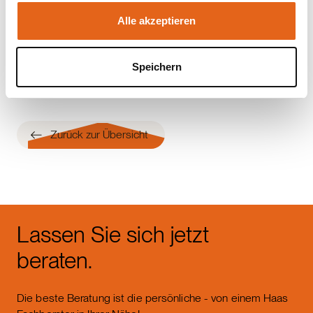
FAQ-Liste zur Anwendung des BauTurbos
:
https://www.bmwsb.bund.de/SharedDocs/faqs/W
Alle akzeptieren
ebs/BMWSB/DE/bauen/bauturbo/turbo-liste.html
Foto Copyright: Adobe Stock
Speichern
Zurück zur Übersicht
Lassen Sie sich jetzt
beraten.
Die beste Beratung ist die persönliche - von einem Haas