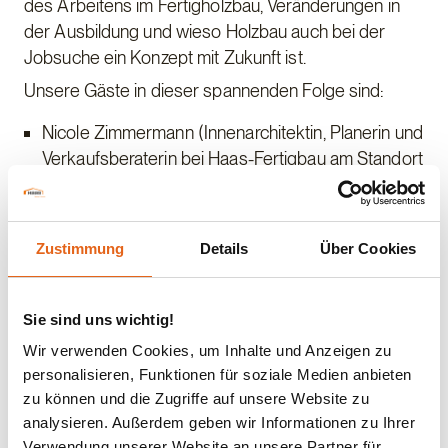
des Arbeitens im Fertigholzbau, Veränderungen in
der Ausbildung und wieso Holzbau auch bei der
Jobsuche ein Konzept mit Zukunft ist.
Unsere Gäste in dieser spannenden Folge sind:
Nicole Zimmermann (Innenarchitektin, Planerin und
Verkaufsberaterin bei Haas-Fertigbau am Standort
Mannheim)
Matthias Zauner (Teamleiter Planung, Gewerbe
und Industrie- sowie Wohnbau)
Zustimmung
Details
Über Cookies
Dennis Rösner (Leitung Objektbau)
Dr. Sandra Schuster (Wissenschaftliche
Sie sind uns wichtig!
Mitarbeiterin, Lehrstuhl Architektur und Holzbau
Wir verwenden Cookies, um Inhalte und Anzeigen zu
TUM und Geschäftsführerin TUM.Wood Gruppe)
personalisieren, Funktionen für soziale Medien anbieten
zu können und die Zugriffe auf unsere Website zu
analysieren. Außerdem geben wir Informationen zu Ihrer
Verwendung unserer Website an unsere Partner für