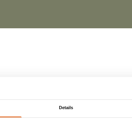
Details
das Jahr 2020 statt. Wir haben uns gefreut gleich 170 Inte