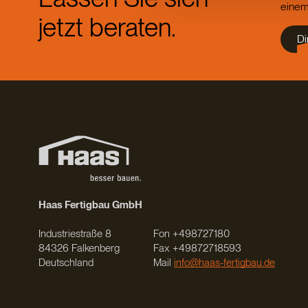
einem
jetzt beraten.
Di
Haas Fertigbau GmbH
Industriestraße 8
Fon +498727180
84326 Falkenberg
Fax +49872718593
Deutschland
Mail
info@haas-fertigbau.de