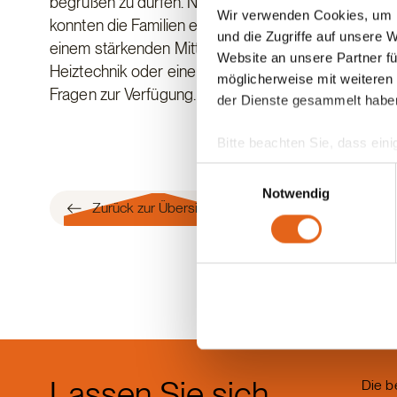
begrüßen zu dürfen. Nach ein paar Willkommenswor
Wir verwenden Cookies, um I
konnten die Familien einen Einblick in die Produkt
und die Zugriffe auf unsere 
einem stärkenden Mittagessen in unserem Café Sie
Website an unsere Partner fü
Heiztechnik oder eine Besichtigung durch das Kund
möglicherweise mit weiteren
Fragen zur Verfügung.
der Dienste gesammelt habe
Bitte beachten Sie, dass eini
anderes Datenschutzniveau bes
Einwilligungsauswahl
Übereinstimmung mit den ge
Notwendig
Zurück zur Übersicht
Sie geben Einwilligung zu u
Lassen Sie sich
Die b