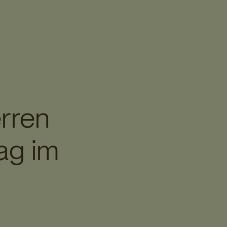
erren
ag im