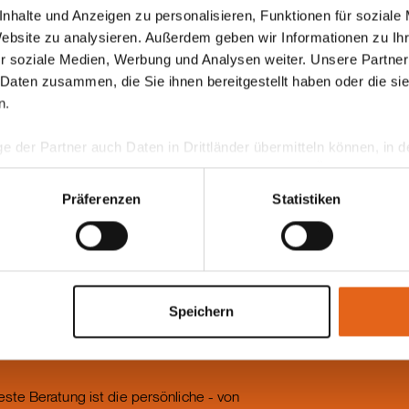
ten von Frau Tanja Haas-Lensing und Herrn Wolfgang Tuffn
nhalte und Anzeigen zu personalisieren, Funktionen für soziale
ion und die „Herstellung“ eines Haas Fertighauses bekommen
Website zu analysieren. Außerdem geben wir Informationen zu I
sta gab es Fachvorträge zu den Themen Photovoltaikanlag
r soziale Medien, Werbung und Analysen weiter. Unsere Partner
enforum. Außerdem standen einige Handelsvertreter für pe
 Daten zusammen, die Sie ihnen bereitgestellt haben oder die s
n.
ge der Partner auch Daten in Drittländer übermitteln können, in
teht als in der EU. Wir stellen sicher, dass die Übermittlung I
ltenden Datenschutzgesetzen erfolgt und geeignete Schutzmaßn
Präferenzen
Statistiken
nseren Cookies, wenn Sie unsere Webseite weiterhin nutzen.
Speichern
este Beratung ist die persönliche - von