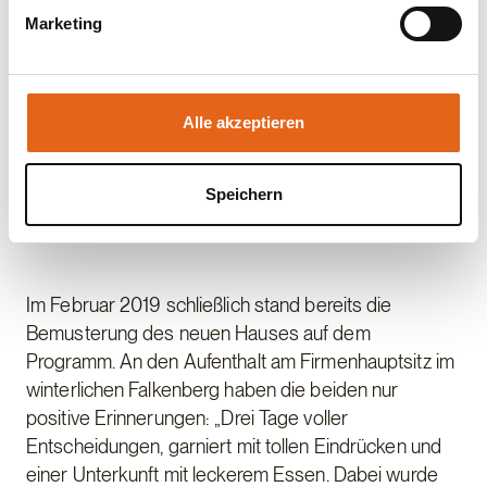
Schutzmaßnahmen getroffen werden.
zum Großteil selbst.“
Marketing
Sie geben Einwilligung zu unseren Cookies, wenn Sie
unsere Webseite weiterhin nutzen.
Alle akzeptieren
0–
7
Speichern
Bemusterung im tief verschneiten Niederbayern
Im Februar 2019 schließlich stand bereits die
Bemusterung des neuen Hauses auf dem
Programm. An den Aufenthalt am Firmenhauptsitz im
winterlichen Falkenberg haben die beiden nur
positive Erinnerungen: „Drei Tage voller
Entscheidungen, garniert mit tollen Eindrücken und
einer Unterkunft mit leckerem Essen. Dabei wurde