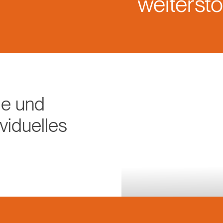
weiterst
ie und
ividuelles