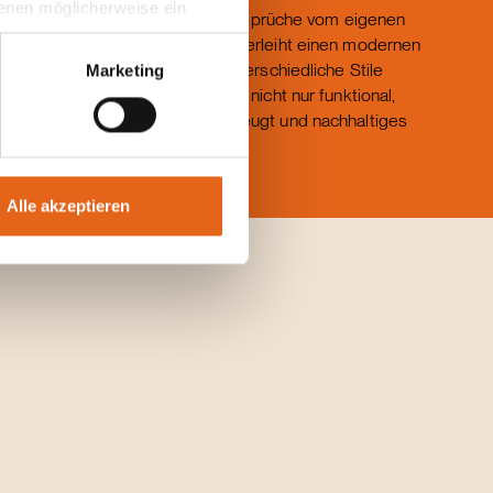
 denen möglicherweise ein
Terrasse erfüllt er vielfältige Ansprüche vom eigenen
hrer Daten in
Zuhause. Das zeitlose Design verleiht einen modernen
ahmen getroffen werden.
Charme, der sich flexibel an unterschiedliche Stile
Marketing
anpasst. Ein Bungalow also, der nicht nur funktional,
sondern auch ästhetisch überzeugt und nachhaltiges
Wohnen in den Fokus rückt.
Alle akzeptieren