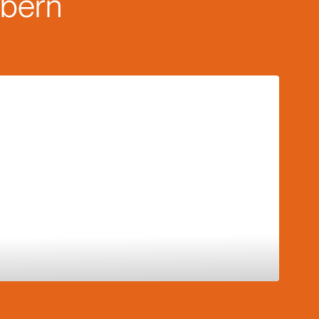
öbern