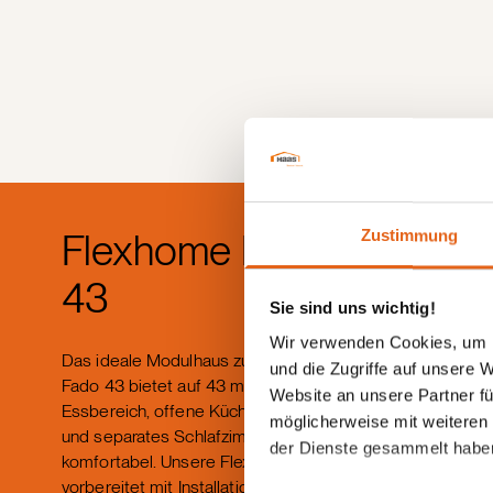
Flexhome Haas Fado
Zustimmung
43
Sie sind uns wichtig!
Wir verwenden Cookies, um I
Das ideale Modulhaus zur Nachverdichtung. Das Haas
und die Zugriffe auf unsere 
Fado 43 bietet auf 43 m² einen hellen Wohn-
Website an unsere Partner fü
Essbereich, offene Küche, Badezimmer, Technikraum
möglicherweise mit weiteren
und separates Schlafzimmer – praktisch und
der Dienste gesammelt habe
komfortabel. Unsere FlexHome Module: komplett
vorbereitet mit Installationen, Heizung, Sanitär, Böden,