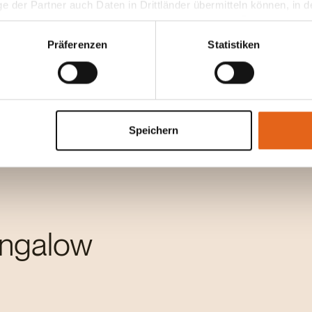
ge der Partner auch Daten in Drittländer übermitteln können, in
problemlos Platz finden. Angesichts dieser
teht als in der EU. Wir stellen sicher, dass die Übermittlung I
Möglichkeiten stellt sich ernsthaft die Frage: Will ich
ltenden Datenschutzgesetzen erfolgt und geeignete Schutzmaßn
noch in einer Wohnung wohnen oder nicht doch lieber
Präferenzen
Statistiken
ein Wohntraum auf kleinem Raum?
nseren Cookies, wenn Sie unsere Webseite weiterhin nutzen.
Speichern
ungalow