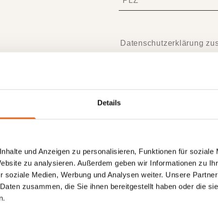
Details
Kompakthaus Haas
Kozy 93
nhalte und Anzeigen zu personalisieren, Funktionen für soziale
Das Haas Kozy 93, ein Kompakthaus, das auf 93
Website zu analysieren. Außerdem geben wir Informationen zu I
Quadratmetern alles bietet, was das Herz begehrt und
r soziale Medien, Werbung und Analysen weiter. Unsere Partner
was Familien brauchen - zumindest wenn es um die
 Daten zusammen, die Sie ihnen bereitgestellt haben oder die s
eigenen vier Wände geht. Die raffinierte Anordnung der
n.
Räume ermöglicht es, dass Küche, Badezimmer,
Schlafzimmer und der großzügige Wohn-Essbereich