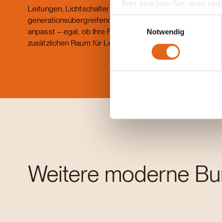
Bitte beachten Sie, dass eini
Leitungen, Lichtschalter und mehr. Für eine
anderes Datenschutzniveau bes
generationsübergreifende Zielgruppe, die sich flexibel
Einwilligungsauswahl
Übereinstimmung mit den ge
anpasst – egal, ob Ihre Familie wächst oder Sie
Notwendig
zusätzlichen Raum für Lebensträume benötigen.
Sie geben Einwilligung zu u
Weitere moderne B