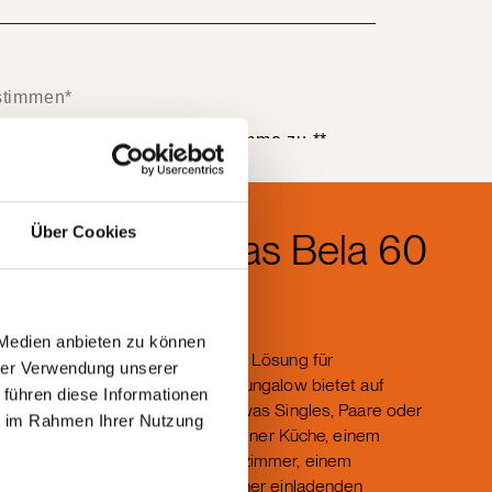
Über Cookies
Bungalow Haas Bela 60
 Medien anbieten zu können
Haas Bela 60 – die zeitgemäße Lösung für
hrer Verwendung unserer
nachhaltiges Wohnen. Dieser Bungalow bietet auf
 führen diese Informationen
wenigen Quadratmetern alles, was Singles, Paare oder
ie im Rahmen Ihrer Nutzung
kleine Familien benötigen. Mit einer Küche, einem
Wohn-Essbereich, einem Badezimmer, einem
separaten Schlafzimmer und einer einladenden