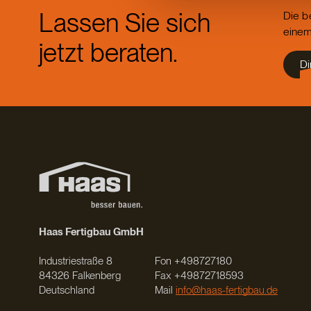
Lassen Sie sich
Die b
einem
jetzt beraten.
Di
Haas Fertigbau GmbH
Industriestraße 8
Fon +498727180
84326 Falkenberg
Fax +49872718593
Deutschland
Mail
info@haas-fertigbau.de