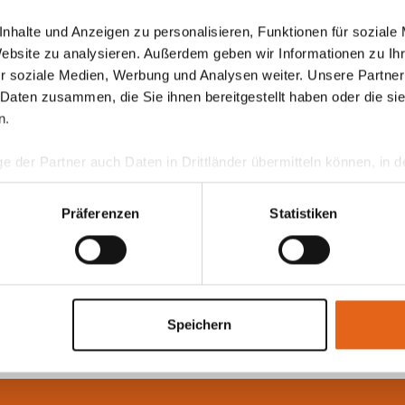
nhalte und Anzeigen zu personalisieren, Funktionen für soziale
Website zu analysieren. Außerdem geben wir Informationen zu I
r soziale Medien, Werbung und Analysen weiter. Unsere Partner
 Daten zusammen, die Sie ihnen bereitgestellt haben oder die s
n.
ge der Partner auch Daten in Drittländer übermitteln können, in
teht als in der EU. Wir stellen sicher, dass die Übermittlung I
ltenden Datenschutzgesetzen erfolgt und geeignete Schutzmaßn
Präferenzen
Statistiken
nseren Cookies, wenn Sie unsere Webseite weiterhin nutzen.
Speichern