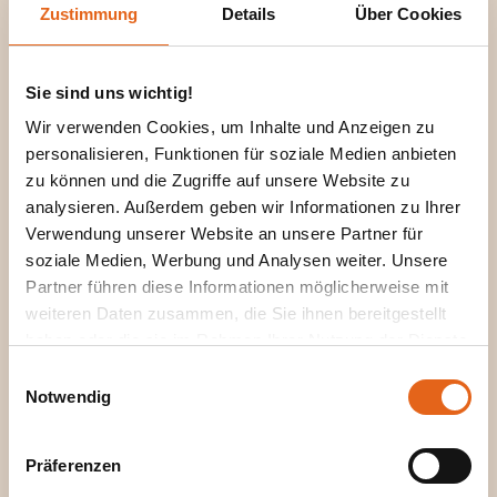
Zustimmung
Details
Über Cookies
Zwei Haushälften - Ein Zuhause!
Sie sind uns wichtig!
Wir verwenden Cookies, um Inhalte und Anzeigen zu
Doppelhaus D 112 entdecken
personalisieren, Funktionen für soziale Medien anbieten
zu können und die Zugriffe auf unsere Website zu
analysieren. Außerdem geben wir Informationen zu Ihrer
Hausbaukatalog
Verwendung unserer Website an unsere Partner für
soziale Medien, Werbung und Analysen weiter. Unsere
Partner führen diese Informationen möglicherweise mit
Infomaterial anfordern!
weiteren Daten zusammen, die Sie ihnen bereitgestellt
haben oder die sie im Rahmen Ihrer Nutzung der Dienste
gesammelt haben.
Einwilligungsauswahl
Hausbaukatalog anfordern
Notwendig
Bitte beachten Sie, dass einige der Partner auch Daten in
Drittländer übermitteln können, in denen möglicherweise
Präferenzen
ein anderes Datenschutzniveau besteht als in der EU.