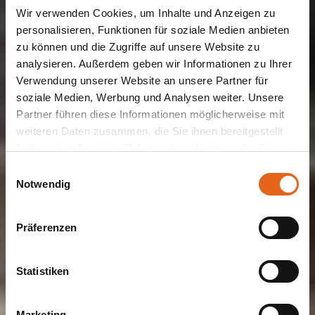
Wir verwenden Cookies, um Inhalte und Anzeigen zu
personalisieren, Funktionen für soziale Medien anbieten
zu können und die Zugriffe auf unsere Website zu
analysieren. Außerdem geben wir Informationen zu Ihrer
Verwendung unserer Website an unsere Partner für
soziale Medien, Werbung und Analysen weiter. Unsere
ZWEIFAMILIENHAUS
Haas Z 175 B
Partner führen diese Informationen möglicherweise mit
weiteren Daten zusammen, die Sie ihnen bereitgestellt
haben oder die sie im Rahmen Ihrer Nutzung der Dienste
gesammelt haben.
Einwilligungsauswahl
Zweifamilienhaus der Generationen
Notwendig
Bitte beachten Sie, dass einige der Partner auch Daten in
Drittländer übermitteln können, in denen möglicherweise
Jetzt Angebot sichern
Präferenzen
ein anderes Datenschutzniveau besteht als in der EU.
Wir stellen sicher, dass die Übermittlung Ihrer Daten in
Übereinstimmung mit den geltenden
Statistiken
Datenschutzgesetzen erfolgt und geeignete
Schutzmaßnahmen getroffen werden.
Marketing