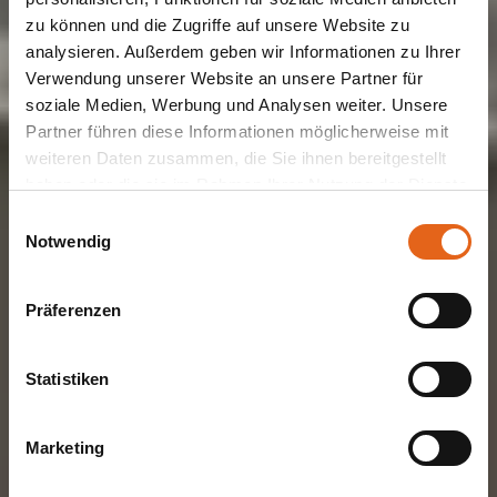
zu können und die Zugriffe auf unsere Website zu
analysieren. Außerdem geben wir Informationen zu Ihrer
Verwendung unserer Website an unsere Partner für
soziale Medien, Werbung und Analysen weiter. Unsere
EINFAMILIENHAUS | MEHRGENERATIONENHAUS | KUBUSHAUS
Haas TL 300
Partner führen diese Informationen möglicherweise mit
weiteren Daten zusammen, die Sie ihnen bereitgestellt
haben oder die sie im Rahmen Ihrer Nutzung der Dienste
gesammelt haben.
Einwilligungsauswahl
Puristischer Fertighaus Kubus
Notwendig
Bitte beachten Sie, dass einige der Partner auch Daten in
Drittländer übermitteln können, in denen möglicherweise
Jetzt Angebot sichern
Präferenzen
ein anderes Datenschutzniveau besteht als in der EU.
Wir stellen sicher, dass die Übermittlung Ihrer Daten in
Übereinstimmung mit den geltenden
Statistiken
Datenschutzgesetzen erfolgt und geeignete
Schutzmaßnahmen getroffen werden.
Marketing
Sie geben Einwilligung zu unseren Cookies, wenn Sie