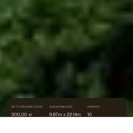
NETTORAUMFLÄCHE
AUSSENMASSE
ZIMMER
300,00 ㎡
9.87m x 22.14m
10
WALM
PULT
FLACH
SATTEL