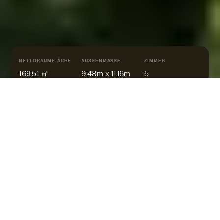
NETTORAUMFLÄCHE
AUSSENMASSE
ZIMMER
169,51 ㎡
9.48m x 11.16m
5
WALM
PULT
FLACH
Zwei Vollgeschosse dank
Moderne
Pultdach
Architektur
370.000 €*
AB