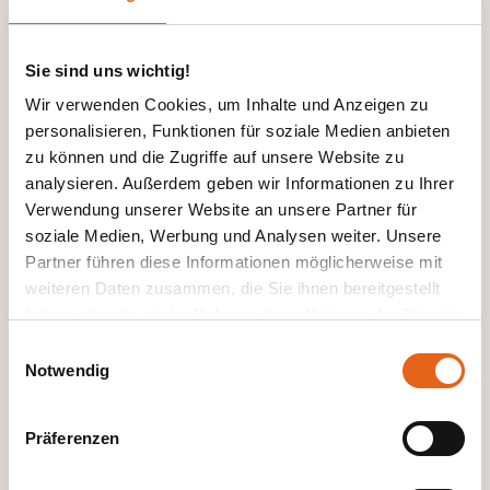
Sie sind uns wichtig!
Wir verwenden Cookies, um Inhalte und Anzeigen zu
personalisieren, Funktionen für soziale Medien anbieten
zu können und die Zugriffe auf unsere Website zu
analysieren. Außerdem geben wir Informationen zu Ihrer
Verwendung unserer Website an unsere Partner für
soziale Medien, Werbung und Analysen weiter. Unsere
Geförderte Nachhaltigkeit
Partner führen diese Informationen möglicherweise mit
weiteren Daten zusammen, die Sie ihnen bereitgestellt
haben oder die sie im Rahmen Ihrer Nutzung der Dienste
gesammelt haben.
Einwilligungsauswahl
Notwendig
Sie wollen mehr
Bitte beachten Sie, dass einige der Partner auch Daten in
Drittländer übermitteln können, in denen möglicherweise
Informationen?
Präferenzen
ein anderes Datenschutzniveau besteht als in der EU.
Wir stellen sicher, dass die Übermittlung Ihrer Daten in