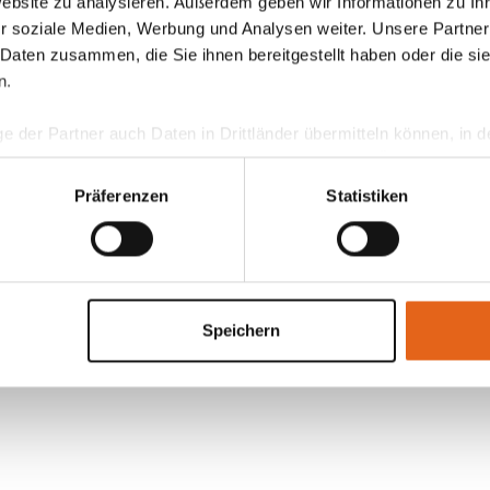
Website zu analysieren. Außerdem geben wir Informationen zu I
r soziale Medien, Werbung und Analysen weiter. Unsere Partner
 Daten zusammen, die Sie ihnen bereitgestellt haben oder die s
n.
ge der Partner auch Daten in Drittländer übermitteln können, in
teht als in der EU. Wir stellen sicher, dass die Übermittlung I
ltenden Datenschutzgesetzen erfolgt und geeignete Schutzmaßn
Präferenzen
Statistiken
nseren Cookies, wenn Sie unsere Webseite weiterhin nutzen.
Speichern