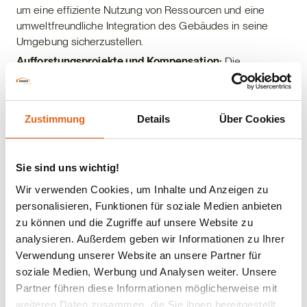
um eine effiziente Nutzung von Ressourcen und eine
umweltfreundliche Integration des Gebäudes in seine
Umgebung sicherzustellen.
Aufforstungsprojekte und Kompensation:
Die
Implementierung von Aufforstungsprojekten oder die
Unterstützung von Kompensationsmaßnahmen, um den
unvermeidbaren CO2-Ausstoß während des Baus oder
Zustimmung
Details
Über Cookies
Betriebs des Gebäudes auszugleichen.
Lebenszyklusbetrachtung:
Die Berücksichtigung des
gesamten Lebenszyklus des Gebäudes, von der
Sie sind uns wichtig!
Herstellung der Baustoffe über die Bauphase bis zum
Wir verwenden Cookies, um Inhalte und Anzeigen zu
Rückbau, um eine ganzheitliche Nachhaltigkeit zu
personalisieren, Funktionen für soziale Medien anbieten
gewährleisten.
zu können und die Zugriffe auf unsere Website zu
Hier gibt es mehr zur
Umweltfreundlichkeit
unserer
analysieren. Außerdem geben wir Informationen zu Ihrer
Holzfertighäuser.
Verwendung unserer Website an unsere Partner für
soziale Medien, Werbung und Analysen weiter. Unsere
Partner führen diese Informationen möglicherweise mit
weiteren Daten zusammen, die Sie ihnen bereitgestellt