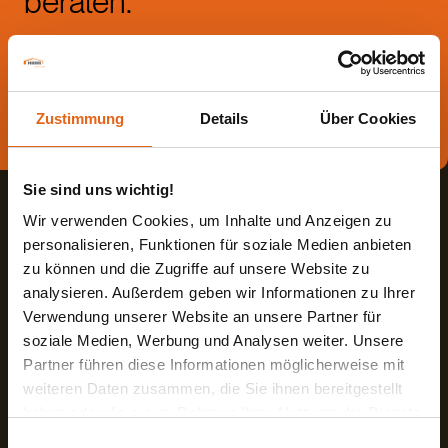
beraten.
Die beste Beratung ist die persönliche - von einem Haas
Fachberater in Ihrer Nähe!
Zustimmung
Details
Über Cookies
Direkt Termin vereinbaren
Sie sind uns wichtig!
Wir verwenden Cookies, um Inhalte und Anzeigen zu
personalisieren, Funktionen für soziale Medien anbieten
zu können und die Zugriffe auf unsere Website zu
analysieren. Außerdem geben wir Informationen zu Ihrer
Haas Fertigbau GmbH
Verwendung unserer Website an unsere Partner für
soziale Medien, Werbung und Analysen weiter. Unsere
Industriestraße 8
Fon +498727180
Partner führen diese Informationen möglicherweise mit
84326 Falkenberg
Fax +49872718593
weiteren Daten zusammen, die Sie ihnen bereitgestellt
Deutschland
Mail
info@haas-fertigbau.de
haben oder die sie im Rahmen Ihrer Nutzung der Dienste
gesammelt haben.
Einwilligungsauswahl