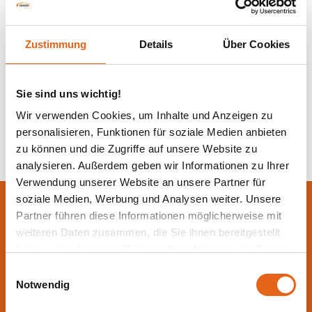
BSH-Träger und Fischbauchträger sind wichtige Elemente
Zustimmung
Details
Über Cookies
in der Konstruktion von Satteldächern. Ihre
maßgeschneiderte Formgebung und ihre robuste
Bauweise gewährleisten eine optimale Lastenverteilung
Sie sind uns wichtig!
und tragen zur Stabilität und Sicherheit des gesamten
Dachstuhls bei.
Wir verwenden Cookies, um Inhalte und Anzeigen zu
personalisieren, Funktionen für soziale Medien anbieten
zu können und die Zugriffe auf unsere Website zu
analysieren. Außerdem geben wir Informationen zu Ihrer
Verwendung unserer Website an unsere Partner für
soziale Medien, Werbung und Analysen weiter. Unsere
Lassen Sie sich jetzt
Partner führen diese Informationen möglicherweise mit
beraten.
weiteren Daten zusammen, die Sie ihnen bereitgestellt
haben oder die sie im Rahmen Ihrer Nutzung der Dienste
gesammelt haben.
Einwilligungsauswahl
Die beste Beratung ist die persönliche - von einem Haas
Notwendig
Fachberater in Ihrer Nähe!
Bitte beachten Sie, dass einige der Partner auch Daten in