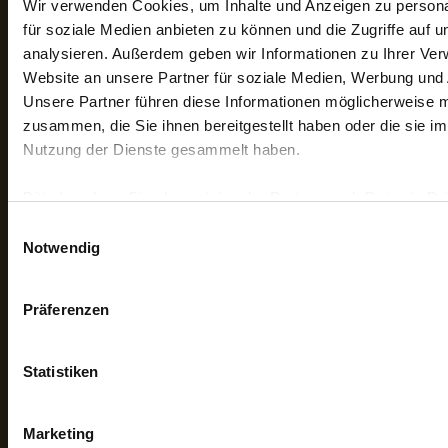
Wir verwenden Cookies, um Inhalte und Anzeigen zu persona
Mehr erfahren?
für soziale Medien anbieten zu können und die Zugriffe auf 
analysieren. Außerdem geben wir Informationen zu Ihrer Ve
digitalen Katalog bestellen
Website an unsere Partner für soziale Medien, Werbung und 
Unsere Partner führen diese Informationen möglicherweise m
gedruckten Katalog bestellen
zusammen, die Sie ihnen bereitgestellt haben oder die sie i
Technikbroschüre
Nutzung der Dienste gesammelt haben.
Rückruf anfordern
Bitte beachten Sie, dass einige der Partner auch Daten in Dri
können, in denen möglicherweise ein anderes Datenschutzniv
Newsletter bestellen
Einwilligungsauswahl
EU. Wir stellen sicher, dass die Übermittlung Ihrer Daten in
Notwendig
Karriere
den geltenden Datenschutzgesetzen erfolgt und geeignete
getroffen werden.
Pressespiegel
Präferenzen
Sie geben Einwilligung zu unseren Cookies, wenn Sie unsere
Pressemitteilungen
nutzen.
Statistiken
Pressebox
Marketing