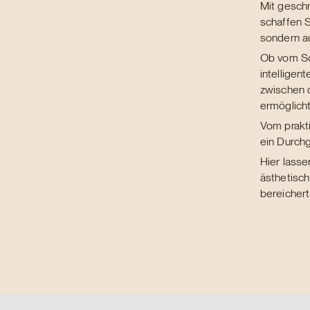
Mit gesch
schaffen S
sondern au
Ob vom Sc
intelligen
zwischen d
ermöglicht
Vom prakti
ein Durch
Hier lasse
ästhetisch
bereichert