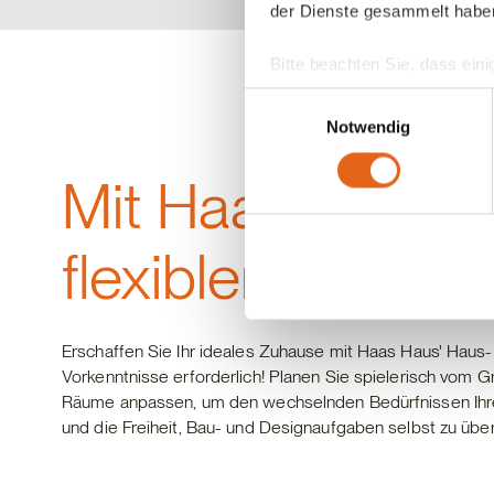
der Dienste gesammelt habe
Bitte beachten Sie, dass eini
anderes Datenschutzniveau bes
Einwilligungsauswahl
Übereinstimmung mit den ge
Notwendig
Sie geben Einwilligung zu u
Mit Haas Hausko
flexiblen Traumh
Erschaffen Sie Ihr ideales Zuhause mit Haas Haus' Haus-Ko
Vorkenntnisse erforderlich! Planen Sie spielerisch vom Gr
Räume anpassen, um den wechselnden Bedürfnissen Ihrer
und die Freiheit, Bau- und Designaufgaben selbst zu üb