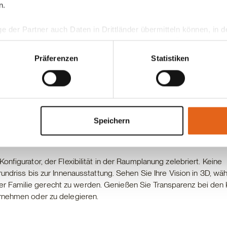
n.
ge der Partner auch Daten in Drittländer übermitteln können, in
teht als in der EU. Wir stellen sicher, dass die Übermittlung I
ltenden Datenschutzgesetzen erfolgt und geeignete Schutzmaßn
Präferenzen
Statistiken
nseren Cookies, wenn Sie unsere Webseite weiterhin nutzen.
nfigurator zum
aus!
Speichern
nfigurator, der Flexibilität in der Raumplanung zelebriert. Keine
undriss bis zur Innenausstattung. Sehen Sie Ihre Vision in 3D, wä
 Familie gerecht zu werden. Genießen Sie Transparenz bei den
ernehmen oder zu delegieren.