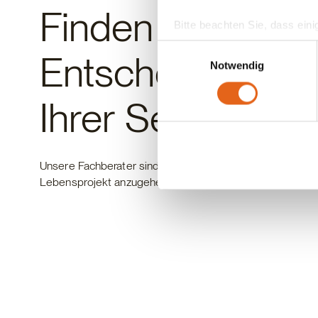
Finden Sie Einfac
Bitte beachten Sie, dass eini
anderes Datenschutzniveau bes
Einwilligungsauswahl
Entscheidungen 
Übereinstimmung mit den ge
Notwendig
Sie geben Einwilligung zu u
Ihrer Seite!
Unsere Fachberater sind in Ihrer Nähe und kennen die lok
Lebensprojekt anzugehen. Scheuen Sie sich nicht uns ken