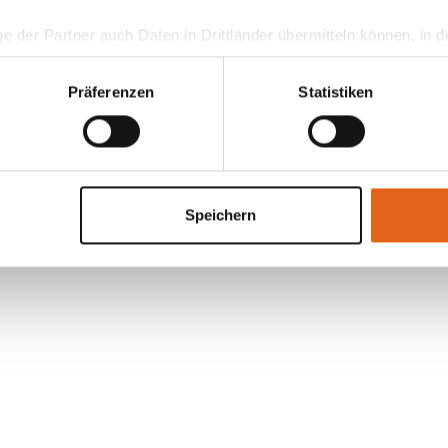
hheit in Ihren
ge der Partner auch Daten in Drittländer übermitteln können, in
teht als in der EU. Wir stellen sicher, dass die Übermittlung I
– mit uns an
ltenden Datenschutzgesetzen erfolgt und geeignete Schutzmaßn
Präferenzen
Statistiken
nseren Cookies, wenn Sie unsere Webseite weiterhin nutzen.
Speichern
alen Bauherren-Bedürfnisse. So gelingt es partnerschaftlich Ihr
nenzulernen - gerne digital oder vor Ort.