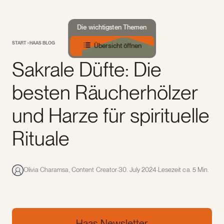
Die wichtigsten Themen
START
>
HAAS BLOG
Übersicht öffnen
Sakrale Düfte: Die
besten Räucherhölzer
und Harze für spirituelle
Rituale
·
·
Olivia Charamsa, Content Creator
30. July 2024
Lesezeit ca. 5 Min.
Haas Newsletter