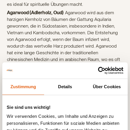
es ideal für spirituelle Übungen macht.
Agarwood (Adlerholz, Oud)
Agarwood wird aus dem
harzigen Kernholz von Bäumen der Gattung Aquilaria
gewonnen, die in Südostasien, insbesondere in Indien,
Vietnam und Kambodscha, vorkommen. Die Entstehung
von Agarwood erfolgt, wenn der Baum infiziert wird,
wodurch das wertvolle Harz produziert wird. Agarwood
hat eine lange Geschichte in der traditionellen
chinesischen Medizin und im arabischen Raum, wo es oft
als „flüssiges Gold“ bezeichnet wird. Der reiche, komplexe
und holzige Duft mit süßen und balsamischen Noten wirkt
tief beruhigend und spirituell erhebend.
Zustimmung
Details
Über Cookies
Zypressenholz (Cupressus spp.)
Zypressenholz stammt
von Bäumen der Gattung Cupressus, die im
Mittelmeerraum und in Nordamerika beheimatet sind.
Sie sind uns wichtig!
Zypressenholz war in vielen alten Kulturen, darunter die
Griechen und Römer, heilig und wurde oft in Zeremonien
Wir verwenden Cookies, um Inhalte und Anzeigen zu
verwendet. Der frische, harzige Duft mit einer leicht
personalisieren, Funktionen für soziale Medien anbieten
erdigen Note wirkt schützend und fördert spirituelle