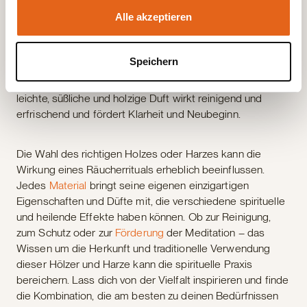
Alle akzeptieren
Birkenholz (Betula spp.)
Birkenholz stammt von Bäumen
der Gattung Betula, die in Europa und Nordamerika
vorkommen. In vielen nordischen Traditionen wurde
Speichern
Birkenholz zur Vertreibung böser Geister und zur
Förderung von Reinheit und Neubeginn verwendet. Der
leichte, süßliche und holzige Duft wirkt reinigend und
erfrischend und fördert Klarheit und Neubeginn.
Die Wahl des richtigen Holzes oder Harzes kann die
Wirkung eines Räucherrituals erheblich beeinflussen.
Jedes
Material
bringt seine eigenen einzigartigen
Eigenschaften und Düfte mit, die verschiedene spirituelle
und heilende Effekte haben können. Ob zur Reinigung,
zum Schutz oder zur
Förderung
der Meditation – das
Wissen um die Herkunft und traditionelle Verwendung
dieser Hölzer und Harze kann die spirituelle Praxis
bereichern. Lass dich von der Vielfalt inspirieren und finde
die Kombination, die am besten zu deinen Bedürfnissen