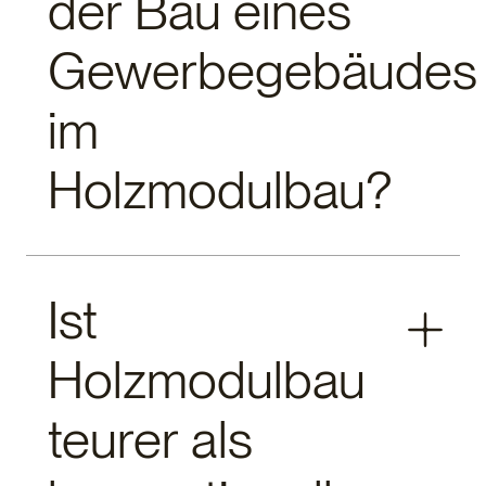
der Bau eines
Gewerbegebäudes
im
Holzmodulbau?
Die Bauzeit ist einer der größten Vorteile. Während
Ist
die Module im Werk gefertigt werden (wenige
Wochen bis Monate), kann bereits das Fundament
Holzmodulbau
erstellt werden. Die Montage der Module vor Ort
dauert oft nur wenige Tage. Ein komplettes Projekt
vom Spatenstich bis zur Übergabe kann je nach
teurer als
Größe und Komplexität in deutlich unter einem Jahr
realisiert werden.