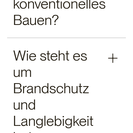
konventionelles
Bauen?
Die reinen Baukosten sind oft vergleichbar.
Wie steht es
Berücksichtigt man jedoch die Gesamtkosten (Life-
Cycle-Costs), ist der Holzmodulbau häufig
um
wirtschaftlicher. Faktoren wie die extrem kurze
Bauzeit (weniger Finanzierungskosten, frühere
Einnahmen), die hohe Energieeffizienz (niedrigere
Brandschutz
Betriebskosten) und die Festpreisgarantie machen
ihn zu einer finanziell sehr attraktiven Option.
und
Langlebigkeit