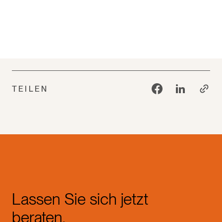
anderem Bürogebäude, Produktions- und
Lagerhallen, Kindergärten, Schulen,
Gesundheitsbauten, Hotels sowie
Fachagentur Nachwachsende Rohstoffe e. V. (FNR),
mehrgeschossige Bauten und Aufstockungen.
2021.
Bauen mit Holz: Wege in die Zukunft.
[Online]
Werfen Sie gerne einen Blick auf unsere vielfältigen
Verfügbar unter:
mediathek.fnr.de
(Hinweis: Der
Referenzen
.
genaue Wert kann je nach Holzart und
Trocknungsgrad variieren, die Größenordnung von
TEILEN
ca. 1 Tonne CO₂ pro m³ ist jedoch ein etablierter
Richtwert.)
Lassen Sie sich jetzt
beraten.