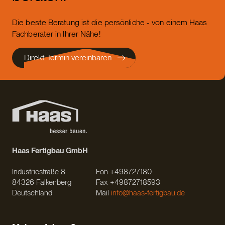
Die beste Beratung ist die persönliche - von einem Haas
Fachberater in Ihrer Nähe!
Direkt Termin vereinbaren
Haas Fertigbau GmbH
Industriestraße 8
Fon +498727180
84326 Falkenberg
Fax +49872718593
Deutschland
Mail
info@haas-fertigbau.de