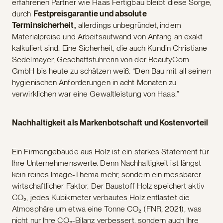
erfahrenen Partner wie Haas Fertigbau bleibt diese Sorge,
durch
Festpreisgarantie und absolute
Terminsicherheit,
allerdings unbegründet,
indem
Materialpreise und Arbeitsaufwand von Anfang an exakt
kalkuliert sind. Eine Sicherheit, die auch Kundin Christiane
Sedelmayer, Geschäftsführerin von der BeautyCom
GmbH bis heute zu schätzen weiß: “Den Bau mit all seinen
hygienischen Anforderungen in acht Monaten zu
verwirklichen war eine Gewaltleistung von Haas.”
Nachhaltigkeit als Markenbotschaft und Kostenvorteil
Ein Firmengebäude aus Holz ist ein starkes Statement für
Ihre Unternehmenswerte. Denn Nachhaltigkeit ist längst
kein reines Image-Thema mehr, sondern ein messbarer
wirtschaftlicher Faktor. Der Baustoff Holz speichert aktiv
CO₂, jedes Kubikmeter verbautes Holz entlastet die
Atmosphäre um etwa eine Tonne CO₂ (FNR, 2021), was
nicht nur Ihre CO₂-Bilanz verbessert, sondern auch Ihre