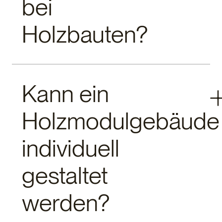
bei
Holzbauten?
Moderne Holzbauten erfüllen selbstverständlich alle
Kann ein
gesetzlichen Brandschutzanforderungen und stehen
konventionellen Bauten in nichts nach. Durch
Holzmodulgebäude
spezielle Beplankungen und intelligente
Konstruktionen werden hohe
Feuerwiderstandsklassen erreicht. Bei
individuell
fachgerechter Planung und Ausführung haben
Holzgebäude eine Lebensdauer von über 100
gestaltet
Jahren, wie zahlreiche historische Beispiele
beweisen.
werden?