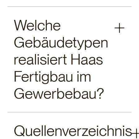
Ja, absolut. Individualität ist trotz des seriellen
Welche
Charakters gegeben. Architekten und Planer können
Grundrisse, Fassadengestaltung und
Gebäudetypen
Innenausstattung frei nach den Wünschen und
Bedürfnissen des Unternehmens gestalten. Die
Modularität schränkt die architektonische Kreativität
realisiert Haas
nicht ein, sondern strukturiert lediglich den
Fertigungsprozess.
Fertigbau im
Gewerbebau?
Haas Fertigbau verfügt über umfassende Erfahrung
Quellenverzeichnis
in den verschiedensten Bereichen des Gewerbe-
und Objektbaus. Unser Portfolio umfasst unter