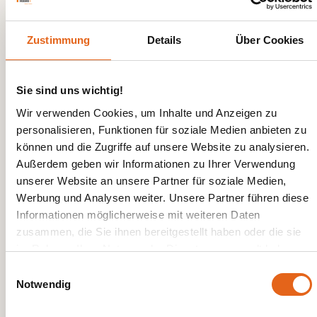
Palette an gewerblichen und öffentlichen
Gebäuden. Haas Fertigbau realisiert für Sie unter
anderem:
Zustimmung
Details
Über Cookies
Repräsentative Büro- und Verwaltungsgebäude
Effiziente
Produktions- und Lagerhallen
Sie sind uns wichtig!
Moderne
Gesundheitsbauten
wie Arztpraxen
Wir verwenden Cookies, um Inhalte und Anzeigen zu
und Kliniken
personalisieren, Funktionen für soziale Medien anbieten zu
Freundliche
Pädagogische Einrichtungen
wie
können und die Zugriffe auf unsere Website zu analysieren.
Kindergärten und Schulen
Außerdem geben wir Informationen zu Ihrer Verwendung
Mehrgeschossige Wohn- und
unserer Website an unsere Partner für soziale Medien,
Geschäftsgebäude
Werbung und Analysen weiter. Unsere Partner führen diese
Hotels und Ausstellungsgebäude
Informationen möglicherweise mit weiteren Daten
zusammen, die Sie ihnen bereitgestellt haben oder die sie
im Rahmen Ihrer Nutzung der Dienste gesammelt haben.
Einwilligungsauswahl
Holzmodulbau als strategische
Bitte beachten Sie, dass einige der Partner auch Daten in
Notwendig
Unternehmensentscheidung
Drittländer übermitteln können, in denen möglicherweise ein
anderes Datenschutzniveau besteht als in der EU. Wir