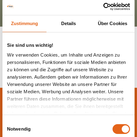
Zustimmung
Details
Über Cookies
Sie sind uns wichtig!
Wir verwenden Cookies, um Inhalte und Anzeigen zu
Zurück zur Übersicht
personalisieren, Funktionen für soziale Medien anbieten
zu können und die Zugriffe auf unsere Website zu
analysieren. Außerdem geben wir Informationen zu Ihrer
Verwendung unserer Website an unsere Partner für
soziale Medien, Werbung und Analysen weiter. Unsere
Lassen Sie sich jetzt
Partner führen diese Informationen möglicherweise mit
weiteren Daten zusammen, die Sie ihnen bereitgestellt
beraten.
haben oder die sie im Rahmen Ihrer Nutzung der Dienste
gesammelt haben.
Einwilligungsauswahl
Die beste Beratung ist die persönliche - von einem Haas
Notwendig
Fachberater in Ihrer Nähe!
Bitte beachten Sie, dass einige der Partner auch Daten in