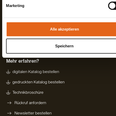
Sie geben Einwilligung zu unseren Cookies, wenn Sie unser
Marketing
Webseite weiterhin nutzen.
Haas Fertigbau GmbH
Alle akzeptieren
Industriestraße 8
Fon +498727180
84326 Falkenberg
Fax +49872718593
Deutschland
Mail
info@haas-fertigbau.de
Speichern
Mehr erfahren?
digitalen Katalog bestellen
gedruckten Katalog bestellen
Technikbroschüre
Rückruf anfordern
Newsletter bestellen