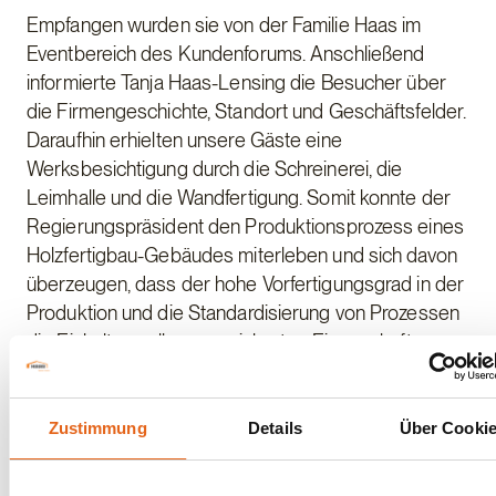
Empfangen wurden sie von der Familie Haas im
Eventbereich des Kundenforums. Anschließend
informierte Tanja Haas-Lensing die Besucher über
die Firmengeschichte, Standort und Geschäftsfelder.
Daraufhin erhielten unsere Gäste eine
Werksbesichtigung durch die Schreinerei, die
Leimhalle und die Wandfertigung. Somit konnte der
Regierungspräsident den Produktionsprozess eines
Holzfertigbau-Gebäudes miterleben und sich davon
überzeugen, dass der hohe Vorfertigungsgrad in der
Produktion und die Standardisierung von Prozessen
die Einhaltung aller zugesicherten Eigenschaften
gewährleistet und hohes Qualitätsniveau garantiert.
Abschließend ging es zum Mittagessen in das Café
Zustimmung
Details
Über Cooki
Siesta und aktuelle Themen wurden diskutiert.