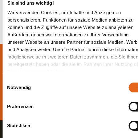
Sie sind uns wichtig!
Zurück zur Übersicht
Wir verwenden Cookies, um Inhalte und Anzeigen zu
personalisieren, Funktionen für soziale Medien anbieten zu
können und die Zugriffe auf unsere Website zu analysieren.
Außerdem geben wir Informationen zu Ihrer Verwendung
unserer Website an unsere Partner für soziale Medien, Wer
und Analysen weiter. Unsere Partner führen diese Informatio
Lassen Sie sich jetzt
möglicherweise mit weiteren Daten zusammen, die Sie ihne
bereitgestellt haben oder die sie im Rahmen Ihrer Nutzung d
beraten.
Dienste gesammelt haben.
Einwilligungsauswahl
Die beste Beratung ist die persönliche - von einem Haas
Bitte beachten Sie, dass einige der Partner auch Daten in
Notwendig
Fachberater in Ihrer Nähe!
Drittländer übermitteln können, in denen möglicherweise ein
anderes Datenschutzniveau besteht als in der EU. Wir stelle
Direkt Termin vereinbaren
Präferenzen
sicher, dass die Übermittlung Ihrer Daten in Übereinstimmun
mit den geltenden Datenschutzgesetzen erfolgt und geeignet
Schutzmaßnahmen getroffen werden.
Statistiken