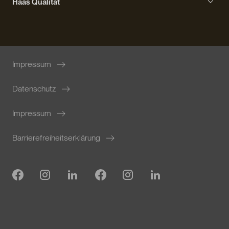
Haas Qualität
Stadtvilla
Erfahrungen mit Haas
Wohngesundheit
Bauprozess
Fördermöglichkeiten
Ausstattung
Nachhaltiges Bauen
Impressum
Innovation und Forschung
Datenschutz
Impressum
Barrierefreiheitserklärung