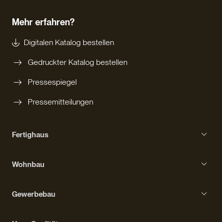
Mehr erfahren?
Digitalen Katalog bestellen
Gedruckter Katalog bestellen
Pressespiegel
Pressemitteilungen
Fertighaus
Einfamilienhaus
Wohnbau
Bungalow
Erfahrungen mit Haas
Kompakthaus
Gewerbebau
Bauprozess
Kubushaus
Gebäudetypen
Ausstattung