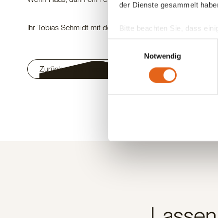
der Dienste gesammelt habe
Ihr Tobias Schmidt mit dem Beraterteam Heßdorf
Bitte beachten Sie, dass eini
anderes Datenschutzniveau bes
Einwilligungsauswahl
Übereinstimmung mit den ge
Notwendig
Zurück zu den Fachberatern
Sie geben Einwilligung zu u
Lassen