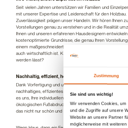
Seit vielen Jahren unterstützen wir Familien und Einzelp
mit unserer Expertise und Leidenschaft für den Holzbau. E
Zuverlässigkeit prägen unser Handeln. Wir hören Ihnen z
Vorstellungen genau zu verstehen und in die Realität u
Ihnen und unseren erfahrenen Hausdesignern entwickeln 
kostenoptimierte Grundrisse, die genau Ihren Vorstellung
einem maßgeschneiderten Wohnraum, der nicht nur funkti
auch wirtschaftlich ist. Klingt das nicht nach einer Partne
werden lässt?
Zustimmung
Nachhaltig, effizient, hochwertig: Ihr neues Holzhaus
Dank Vorfertigung und unserer Erfahrung mit dem Baustof
nachhaltiges, effizientes und qualitativ hochwertiges Bau
Sie sind uns wichtig!
es uns, Ihre individuellen Wünsche zu berücksichtigen und
Wir verwenden Cookies, um I
ökologischen Fußabdruck zu minimieren. Unser Ziel ist es
und die Zugriffe auf unsere 
das nicht nur schön und funktional, sondern auch zukunfts
Website an unsere Partner fü
möglicherweise mit weiteren
Wenn Haus, dann ein Fertighaus von Haas. #haasfertigb