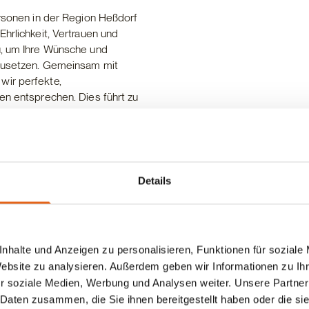
ersonen in der Region Heßdorf
hrlichkeit, Vertrauen und
u, um Ihre Wünsche und
mzusetzen. Gemeinsam mit
wir perfekte,
en entsprechen. Dies führt zu
onal und ästhetisch, sondern
rschaft, die Ihre Träume wahr
Details
f Holz können wir ein
en realisieren. Dies ermöglicht
 gleichzeitig den
nhalte und Anzeigen zu personalisieren, Funktionen für soziale
, Ihnen ein Zuhause zu bieten,
Website zu analysieren. Außerdem geben wir Informationen zu I
sicher ist.
r soziale Medien, Werbung und Analysen weiter. Unsere Partner
 Daten zusammen, die Sie ihnen bereitgestellt haben oder die s
au #besserbauen