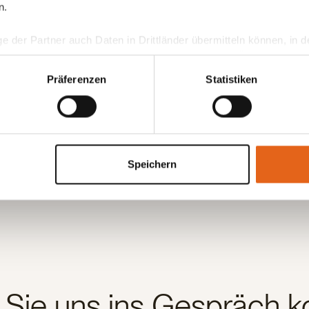
n.
ge der Partner auch Daten in Drittländer übermitteln können, in
teht als in der EU. Wir stellen sicher, dass die Übermittlung I
ltenden Datenschutzgesetzen erfolgt und geeignete Schutzmaßn
Präferenzen
Statistiken
nseren Cookies, wenn Sie unsere Webseite weiterhin nutzen.
Speichern
 Sie uns ins Gespräch 