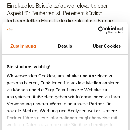
Ein aktuelles Beispiel zeigt, wie relevant dieser
Aspekt für Bauherren ist: Bei einem kürzlich
fertiggestellten Haus legte die zukünftige Familie
besonderen Wert auf Wohngesundheit, da eines
ihrer Kinder unter Asthma leidet. Die unabhängigen
Raumluftmessungen bestätigten die
Zustimmung
Details
Über Cookies
außergewöhnliche Qualität des Innenraumklimas –
frei von flüchtigen organischen Verbindungen und
kritischen Emissionen. „Dieses Ergebnis zeigt, dass
Sie sind uns wichtig!
unsere konsequente Materialprüfung und unser
Wir verwenden Cookies, um Inhalte und Anzeigen zu
Qualitätsmanagement nicht nur auf dem Papier
personalisieren, Funktionen für soziale Medien anbieten
bestehen, sondern für jede Familie einen spürbaren
zu können und die Zugriffe auf unsere Website zu
Unterschied machen“, erklärt Rainer Limbrunner,
analysieren. Außerdem geben wir Informationen zu Ihrer
Teamleiter Statik und Bauphysik bei Haas Fertigbau.
Verwendung unserer Website an unsere Partner für
soziale Medien, Werbung und Analysen weiter. Unsere
Verantwortung für heute und morgen
Partner führen diese Informationen möglicherweise mit
In Zeiten, in denen Klimaschutz und Energieeffizienz
weiteren Daten zusammen, die Sie ihnen bereitgestellt
die öffentliche Diskussion bestimmen, bleibt die