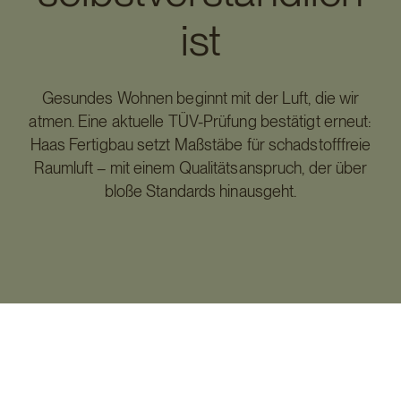
ist
Gesundes Wohnen beginnt mit der Luft, die wir
atmen. Eine aktuelle TÜV-Prüfung bestätigt erneut:
Haas Fertigbau setzt Maßstäbe für schadstofffreie
Raumluft – mit einem Qualitätsanspruch, der über
bloße Standards hinausgeht.