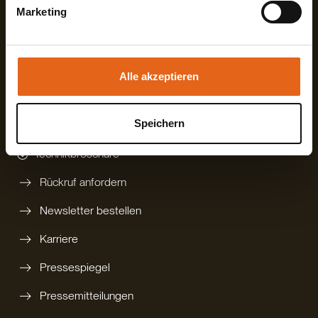
84326 Falkenberg
Fax +49872718593
Marketing
Deutschland
Mail
info@haas-fertigbau.de
Sie geben Einwilligung zu unseren Cookies, wenn Sie
unsere Webseite weiterhin nutzen.
Mehr erfahren?
Alle akzeptieren
digitalen Katalog bestellen
Speichern
gedruckten Katalog bestellen
Technikbroschüre
Rückruf anfordern
Newsletter bestellen
Karriere
Pressespiegel
Pressemitteilungen