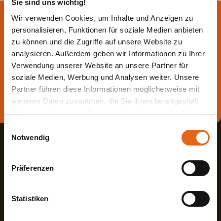
Sie sind uns wichtig!
Lassen Sie sich jetzt
Wir verwenden Cookies, um Inhalte und Anzeigen zu
personalisieren, Funktionen für soziale Medien anbieten
beraten.
zu können und die Zugriffe auf unsere Website zu
analysieren. Außerdem geben wir Informationen zu Ihrer
Verwendung unserer Website an unsere Partner für
Die beste Beratung ist die persönliche - von einem Haas
soziale Medien, Werbung und Analysen weiter. Unsere
Fachberater in Ihrer Nähe!
Partner führen diese Informationen möglicherweise mit
Direkt Termin vereinbaren
weiteren Daten zusammen, die Sie ihnen bereitgestellt
haben oder die sie im Rahmen Ihrer Nutzung der Dienste
gesammelt haben.
Einwilligungsauswahl
Notwendig
Bitte beachten Sie, dass einige der Partner auch Daten in
Drittländer übermitteln können, in denen möglicherweise
Präferenzen
ein anderes Datenschutzniveau besteht als in der EU.
Wir stellen sicher, dass die Übermittlung Ihrer Daten in
Haas Fertigbau GmbH
Übereinstimmung mit den geltenden
Statistiken
Datenschutzgesetzen erfolgt und geeignete
Industriestraße 8
Fon +498727180
Schutzmaßnahmen getroffen werden.