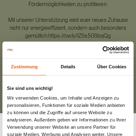
Fördermöglichkeiten zu profitieren.
Mit unserer Unterstützung wird euer neues Zuhause
nicht nur energieeffizient, sondern auch besonders
gemütlich.https://ow.ly/lZ5s50SbqQg
#haasfertigbau #haas #besserbauen
#holzrettetklima #nachhaltigkeit #kaminofen
Zustimmung
#holzofen #kfw #förderung
Details
Über Cookies
©️Haas Fertigbau GmbH
Sie sind uns wichtig!
Wir verwenden Cookies, um Inhalte und Anzeigen zu
personalisieren, Funktionen für soziale Medien anbieten
zu können und die Zugriffe auf unsere Website zu
analysieren. Außerdem geben wir Informationen zu Ihrer
Verwendung unserer Website an unsere Partner für
soziale Medien, Werbung und Analysen weiter. Unsere