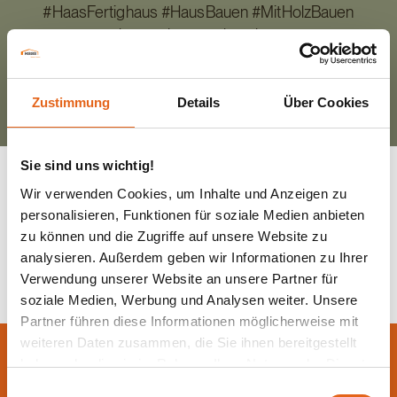
#HaasFertighaus #HausBauen #MitHolzBauen
#besserbauen #haashaus
Zustimmung
Details
Über Cookies
Sie sind uns wichtig!
Wir verwenden Cookies, um Inhalte und Anzeigen zu
personalisieren, Funktionen für soziale Medien anbieten
Zurück zur Übersicht
zu können und die Zugriffe auf unsere Website zu
analysieren. Außerdem geben wir Informationen zu Ihrer
Verwendung unserer Website an unsere Partner für
soziale Medien, Werbung und Analysen weiter. Unsere
Partner führen diese Informationen möglicherweise mit
weiteren Daten zusammen, die Sie ihnen bereitgestellt
Lassen Sie sich jetzt
haben oder die sie im Rahmen Ihrer Nutzung der Dienste
beraten.
gesammelt haben.
Einwilligungsauswahl