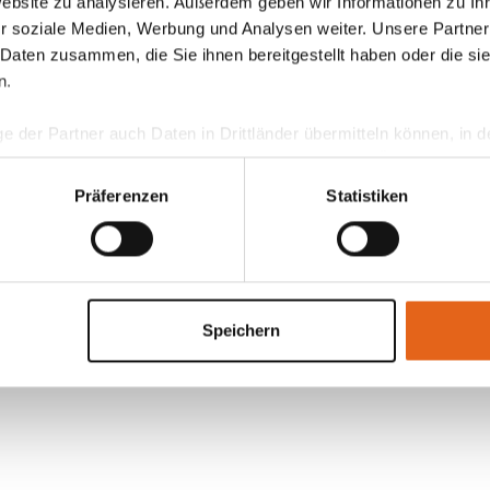
Website zu analysieren. Außerdem geben wir Informationen zu I
r soziale Medien, Werbung und Analysen weiter. Unsere Partner
 Daten zusammen, die Sie ihnen bereitgestellt haben oder die s
n.
ge der Partner auch Daten in Drittländer übermitteln können, in
teht als in der EU. Wir stellen sicher, dass die Übermittlung I
ltenden Datenschutzgesetzen erfolgt und geeignete Schutzmaßn
Präferenzen
Statistiken
nseren Cookies, wenn Sie unsere Webseite weiterhin nutzen.
Speichern