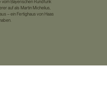
ie vom Bayerischen Rundfunk
rer auf als Martin Michelius,
Haus – ein Fertighaus von Haas
haben.