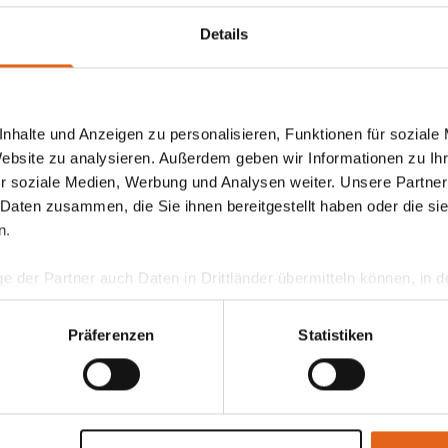
inen. Michelius' Bauprojekt ist nicht nur ein persönliches
Details
 auf das Landleben und die Rolle von innovativen Lösunge
s Tradition und Innovation zusammenzuführen“, erklärt ein 
m Projekt mit von der Partie ist, unterstreicht die Bedeutun
nhalte und Anzeigen zu personalisieren, Funktionen für soziale
Website zu analysieren. Außerdem geben wir Informationen zu I
wird. Fertighäuser, wie sie das Unternehmen entwickelt, b
r soziale Medien, Werbung und Analysen weiter. Unsere Partner
n setzen auch in puncto Umweltstandards neue Maßstäbe.
 Daten zusammen, die Sie ihnen bereitgestellt haben oder die s
n.
ge der Partner auch Daten in Drittländer übermitteln können, in
g 2025 in der ARD-Mediathek verfügbar sein. Mit cineasti
teht als in der EU. Wir stellen sicher, dass die Übermittlung I
e Produktion, die Herausforderungen und Freuden des Landl
ltenden Datenschutzgesetzen erfolgt und geeignete Schutzmaßn
Präferenzen
Statistiken
 präsentieren.
en und beeindruckende Landschaften freuen. Und mit Marti
nseren Cookies, wenn Sie unsere Webseite weiterhin nutzen.
Traumhauses begleitet, bekommen sie einen ehrlichen und
nz im Sinne des modernen, umweltbewussten Lebensstils.