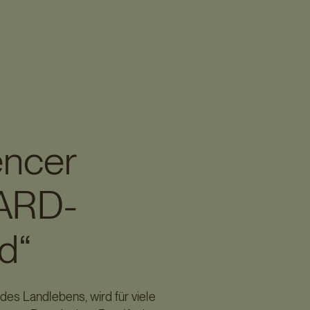
encer
 ARD-
d“
es Landlebens, wird für viele