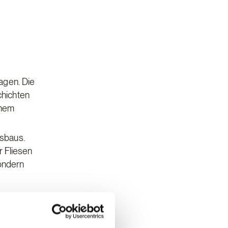
agen. Die
chichten
inem
usbaus.
r Fliesen
sondern
on,