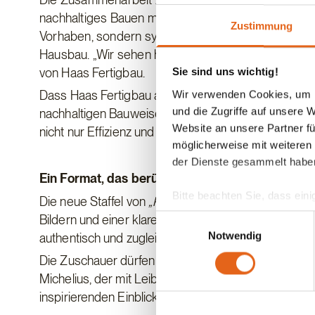
nachhaltiges Bauen mit modernen Ansprüchen zu vere
Zustimmung
Vorhaben, sondern symbolisiert die Rückbesinnung
Hausbau. „Wir sehen hier die Chance, das Beste au
von Haas Fertigbau.
Sie sind uns wichtig!
Dass Haas Fertigbau als innovativer Partner bei diese
Wir verwenden Cookies, um I
und die Zugriffe auf unsere 
nachhaltigen Bauweisen in der Zukunft beigemessen 
Website an unsere Partner fü
nicht nur Effizienz und Planungssicherheit, sonder
möglicherweise mit weiteren
der Dienste gesammelt habe
Ein Format, das berührt und begeistert
Bitte beachten Sie, dass eini
Die neue Staffel von
„Raus aufs Land“
wird ab Anfan
anderes Datenschutzniveau bes
Bildern und einer klaren Erzählweise schafft es di
Einwilligungsauswahl
Übereinstimmung mit den ge
Notwendig
authentisch und zugleich ästhetisch ansprechend zu
Die Zuschauer dürfen sich auf packende Geschicht
Sie geben Einwilligung zu u
Michelius, der mit Leib und Seele den Bau seines 
inspirierenden Einblick in den Fertighausbau – ga