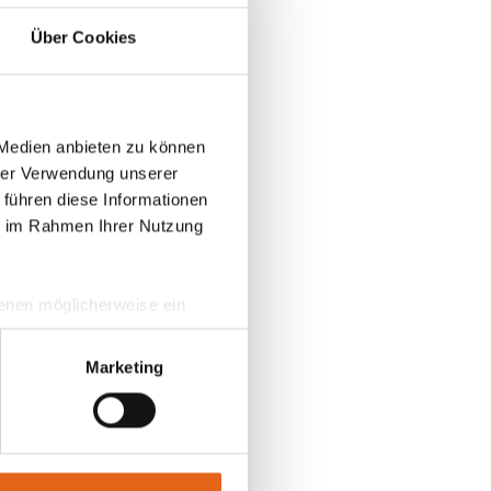
Über Cookies
n im
Sprecher
g, die
 Medien anbieten zu können
hrer Verwendung unserer
ieten
 führen diese Informationen
ie im Rahmen Ihrer Nutzung
 denen möglicherweise ein
schen
hrer Daten in
ebens
ahmen getroffen werden.
Marketing
n