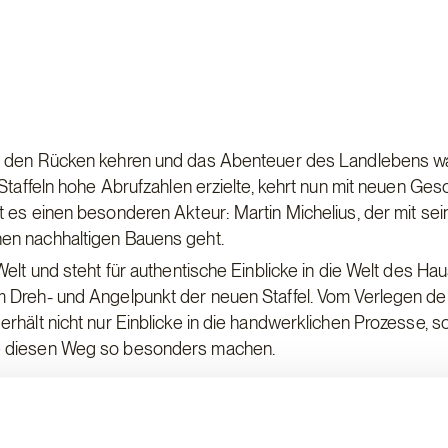
dt den Rücken kehren und das Abenteuer des Landlebens w
 Staffeln hohe Abrufzahlen erzielte, kehrt nun mit neuen Ges
t es einen besonderen Akteur: Martin Michelius, der mit se
en nachhaltigen Bauens geht.
elt und steht für authentische Einblicke in die Welt des Ha
m Dreh- und Angelpunkt der neuen Staffel. Vom Verlegen de
rhält nicht nur Einblicke in die handwerklichen Prozesse, 
ie diesen Weg so besonders machen.
as Fertigbau ist kein Zufall. Beide Partner teilen die Visi