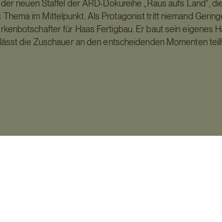
n der neuen Staffel der ARD-Dokureihe „Raus aufs Land“, d
s Thema im Mittelpunkt. Als Protagonist tritt niemand Geringe
rkenbotschafter für Haas Fertigbau. Er baut sein eigenes 
 lässt die Zuschauer an den entscheidenden Momenten teil