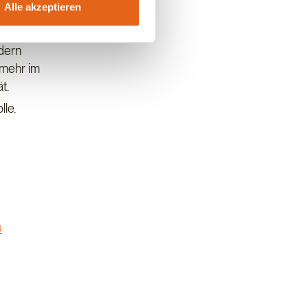
Alle akzeptieren
ndern
 mehr im
t.
lle.
s