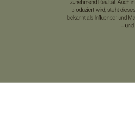
zunehmend Realität. Auch i
produziert wird, steht diese
bekannt als Influencer und Ma
– und