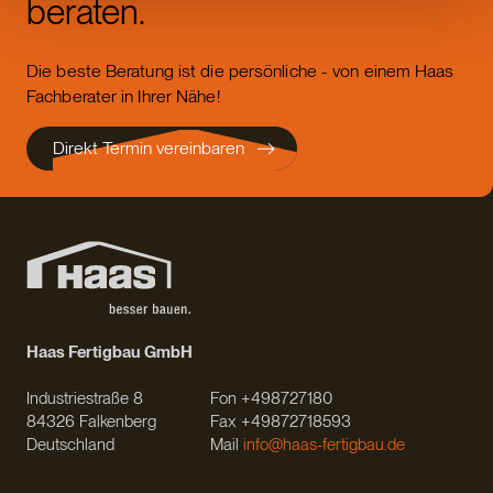
beraten.
Die beste Beratung ist die persönliche - von einem Haas
Fachberater in Ihrer Nähe!
Direkt Termin vereinbaren
Haas Fertigbau GmbH
Industriestraße 8
Fon +498727180
84326 Falkenberg
Fax +49872718593
Deutschland
Mail
info@haas-fertigbau.de