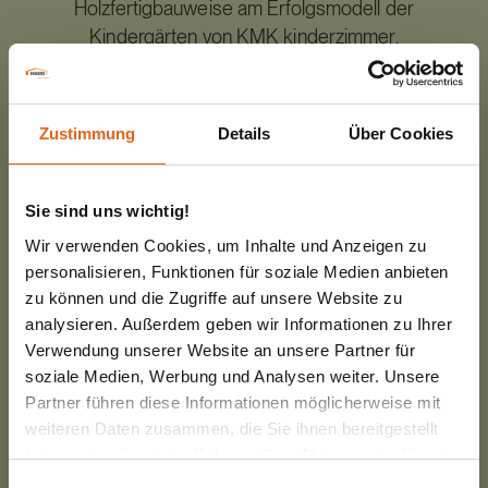
Holzfertigbauweise am Erfolgsmodell der
Kindergärten von KMK kinderzimmer.
Im Anschluss an den Vortrag gibt es eine
Kaffeepause mit Expertengesprächen. Hier haben
Zustimmung
Details
Über Cookies
Sie die Möglichkeit, Ihre Fragen direkt an Dirk
Tabbert, Projektleiter im Geschäftsbereich
Gewerbebau bei Haas, zu stellen oder sich mit
Sie sind uns wichtig!
anderen Fachleuten zum dem Thema
Wir verwenden Cookies, um Inhalte und Anzeigen zu
auszutauschen.
personalisieren, Funktionen für soziale Medien anbieten
zu können und die Zugriffe auf unsere Website zu
Wir freuen uns auf Ihre Teilnahme am der Konferenz
analysieren. Außerdem geben wir Informationen zu Ihrer
des Hashtag#mfstarnberg und interessante
Verwendung unserer Website an unsere Partner für
Hashtag#Diskussionen über die Zukunfts- und
soziale Medien, Werbung und Analysen weiter. Unsere
Partner führen diese Informationen möglicherweise mit
Hashtag#Wachstumsräume für die kommenden
weiteren Daten zusammen, die Sie ihnen bereitgestellt
Hashtag#Generationen.
haben oder die sie im Rahmen Ihrer Nutzung der Dienste
gesammelt haben.
Einwilligungsauswahl