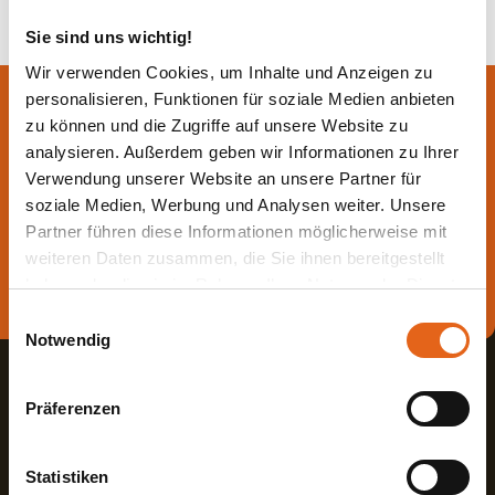
Sie sind uns wichtig!
Wir verwenden Cookies, um Inhalte und Anzeigen zu
personalisieren, Funktionen für soziale Medien anbieten
Lassen Sie sich jetzt
zu können und die Zugriffe auf unsere Website zu
beraten.
analysieren. Außerdem geben wir Informationen zu Ihrer
Verwendung unserer Website an unsere Partner für
soziale Medien, Werbung und Analysen weiter. Unsere
Die beste Beratung ist die persönliche - von einem Haas
Partner führen diese Informationen möglicherweise mit
Fachberater in Ihrer Nähe!
weiteren Daten zusammen, die Sie ihnen bereitgestellt
haben oder die sie im Rahmen Ihrer Nutzung der Dienste
Direkt Termin vereinbaren
gesammelt haben.
Einwilligungsauswahl
Notwendig
Bitte beachten Sie, dass einige der Partner auch Daten in
Drittländer übermitteln können, in denen möglicherweise
Präferenzen
ein anderes Datenschutzniveau besteht als in der EU.
Wir stellen sicher, dass die Übermittlung Ihrer Daten in
Übereinstimmung mit den geltenden
Statistiken