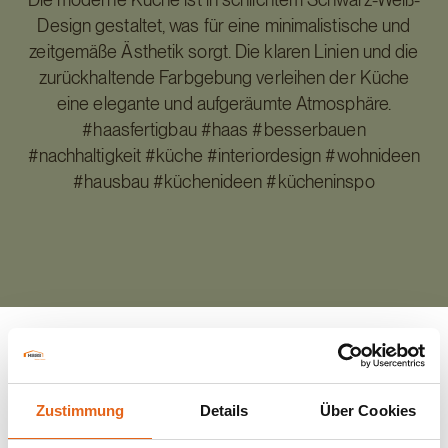
Design gestaltet, was für eine minimalistische und
zeitgemäße Ästhetik sorgt. Die klaren Linien und die
zurückhaltende Farbgebung verleihen der Küche
eine elegante und aufgeräumte Atmosphäre.
#haasfertigbau #haas #besserbauen
#nachhaltigkeit #küche #interiordesign #wohnideen
#hausbau #küchenideen #kücheninspo
Zurück zur Übersicht
Zustimmung
Details
Über Cookies