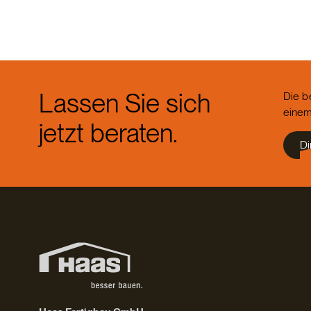
Lassen Sie sich
Die b
einem
jetzt beraten.
Di