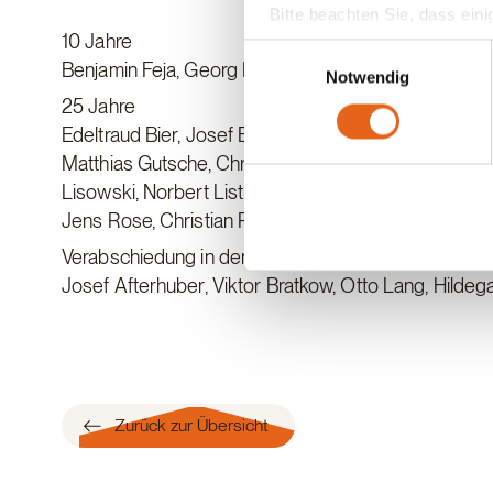
Bitte beachten Sie, dass eini
10 Jahre
anderes Datenschutzniveau bes
Einwilligungsauswahl
Übereinstimmung mit den ge
Benjamin Feja, Georg Florian, Peter Klassen, Irmgar
Notwendig
25 Jahre
Sie geben Einwilligung zu u
Edeltraud Bier, Josef Buchner, Hans Drechsler-Röhrl
Matthias Gutsche, Christian Haidlinger, Georg Hofm
Lisowski, Norbert List, Karl Loher, Armin Music, Th
Jens Rose, Christian Rotter, Steffen Schulze, Wolf
Verabschiedung in den Ruhestand
Josef Afterhuber, Viktor Bratkow, Otto Lang, Hilde
Zurück zur Übersicht