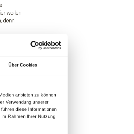
he
ier wollen
n, denn
eckten
e
r lässt
Über Cookies
te ihnen
sönliche
 des
 Medien anbieten zu können
enk. Im
hrer Verwendung unserer
 führen diese Informationen
ie im Rahmen Ihrer Nutzung
ika und