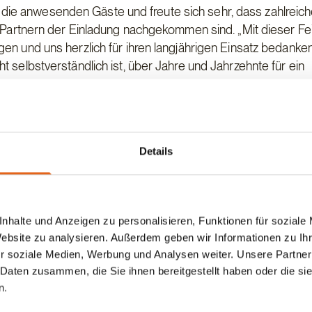
ie anwesenden Gäste und freute sich sehr, dass zahlreic
n Partnern der Einladung nachgekommen sind. „Mit dieser Fe
en und uns herzlich für ihren langjährigen Einsatz bedanke
 selbstverständlich ist, über Jahre und Jahrzehnte für ein
r 2019 zurück und konnte viel Positives berichten. Die gest
arten übertroffen, die Prognosen für den Holzbau sind gut, di
eise zusätzlich. Der Blick in die gut gefüllten Auftragsbüche
Details
hr 2020 starten.
Xaver Alexander Haas würdigte jeden Jubilar und überreich
lickte er auf die Betriebszugehörigkeit zurück und fand per
zählt. Auch die langjährigen Mitarbeiter, die sich im Laufe
nhalte und Anzeigen zu personalisieren, Funktionen für soziale
det hatten, erhielten von Herrn Haas ein Erinnerungsgesch
Website zu analysieren. Außerdem geben wir Informationen zu I
r soziale Medien, Werbung und Analysen weiter. Unsere Partner
Gast auf jeder Firmenfeier.
 Daten zusammen, die Sie ihnen bereitgestellt haben oder die s
nachtliche Klänge mit dem Hackbrett oder der Ziehharmon
n.
ß es sich nicht nehmen, selber noch aufzuspielen