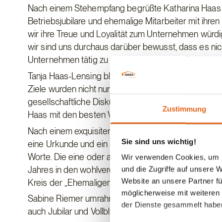
Nach einem Stehempfang begrüßte Katharina Haas d
Betriebsjubilare und ehemalige Mitarbeiter mit ihre
wir ihre Treue und Loyalität zum Unternehmen würdig
wir sind uns durchaus darüber bewusst, dass es nicht
Unternehmen tätig zu sein.“ betonte Frau Haas.
Tanja Haas-Lensing blickte auf das abgelaufene Jah
Ziele wurden nicht nur erreicht, sondern in allen Sp
gesellschaftliche Diskussion beflügelt die Haas-Bauw
Zustimmung
Haas mit den besten Voraussetzungen in die das Ja
Nach einem exquisiten Festmenü folgte der Festakt 
Sie sind uns wichtig!
eine Urkunde und ein Präsent. Bei jedem Einzelnen b
Worte. Die eine oder andere Anekdote wurde dabei er
Wir verwenden Cookies, um I
Jahres in den wohlverdienten Ruhestand verabschie
und die Zugriffe auf unsere 
Website an unsere Partner fü
Kreis der „Ehemaligen“ sind sie ein gern gesehener 
möglicherweise mit weiteren
Sabine Riemer umrahmte den Festabend durch weih
der Dienste gesammelt habe
auch Jubilar und Vollblutmusiker Hans Drechsler lie