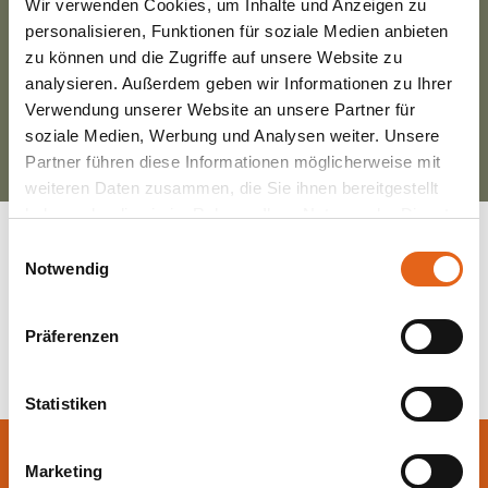
Wir verwenden Cookies, um Inhalte und Anzeigen zu
personalisieren, Funktionen für soziale Medien anbieten
Haben Sie schon einen Favoriten? Wir freuen uns auf
zu können und die Zugriffe auf unsere Website zu
Ihren Kommentar.
analysieren. Außerdem geben wir Informationen zu Ihrer
Verwendung unserer Website an unsere Partner für
soziale Medien, Werbung und Analysen weiter. Unsere
Partner führen diese Informationen möglicherweise mit
weiteren Daten zusammen, die Sie ihnen bereitgestellt
haben oder die sie im Rahmen Ihrer Nutzung der Dienste
gesammelt haben.
Einwilligungsauswahl
Notwendig
Bitte beachten Sie, dass einige der Partner auch Daten in
Zurück zur Übersicht
Drittländer übermitteln können, in denen möglicherweise
Präferenzen
ein anderes Datenschutzniveau besteht als in der EU.
Wir stellen sicher, dass die Übermittlung Ihrer Daten in
Übereinstimmung mit den geltenden
Statistiken
Datenschutzgesetzen erfolgt und geeignete
Schutzmaßnahmen getroffen werden.
Lassen Sie sich jetzt
Marketing