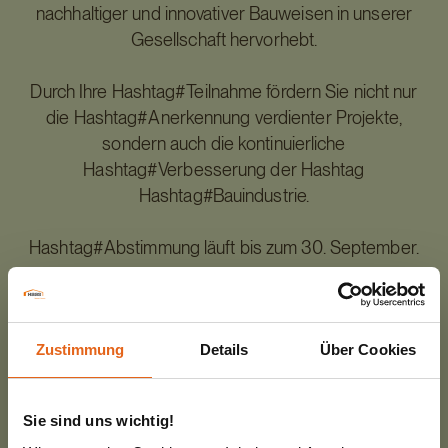
nachhaltiger und innovativer Bauweisen in unserer
Gesellschaft hervorhebt.
Durch Ihre Hashtag#Teilnahme fördern Sie nicht nur
die Hashtag#Anerkennung verdienter Projekte,
sondern auch die kontinuierliche
Hashtag#Verbesserung der Hashtag
Hashtag#Bauindustrie.
Hashtag#Abstimmung läuft bis zum 30. September.
Lassen Sie uns gemeinsam die Hashtag#Standards
für zukunftsfähiges Bauen setzen!
Zustimmung
Details
Über Cookies
Diese und weitere Testimonials von zufriedenen
Haas Baufamilien lesen? Checkt den Link -->
Sie sind uns wichtig!
https://lnkd.in/ddKtk2ic