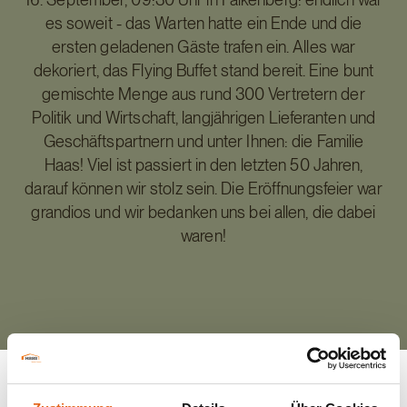
es soweit - das Warten hatte ein Ende und die
ersten geladenen Gäste trafen ein. Alles war
dekoriert, das Flying Buffet stand bereit. Eine bunt
gemischte Menge aus rund 300 Vertretern der
Politik und Wirtschaft, langjährigen Lieferanten und
Geschäftspartnern und unter Ihnen: die Familie
Haas! Viel ist passiert in den letzten 50 Jahren,
darauf können wir stolz sein. Die Eröffnungsfeier war
grandios und wir bedanken uns bei allen, die dabei
waren!