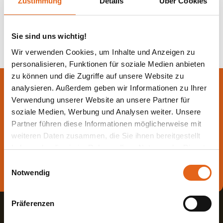
Zustimmung
Details
Über Cookies
Zurück zur Übersicht
Sie sind uns wichtig!
Wir verwenden Cookies, um Inhalte und Anzeigen zu
personalisieren, Funktionen für soziale Medien anbieten
zu können und die Zugriffe auf unsere Website zu
Lassen Sie sich jetzt
analysieren. Außerdem geben wir Informationen zu Ihrer
Verwendung unserer Website an unsere Partner für
beraten.
soziale Medien, Werbung und Analysen weiter. Unsere
Partner führen diese Informationen möglicherweise mit
Die beste Beratung ist die persönliche - von einem Haas
weiteren Daten zusammen, die Sie ihnen bereitgestellt
Fachberater in Ihrer Nähe!
haben oder die sie im Rahmen Ihrer Nutzung der Dienste
gesammelt haben.
Einwilligungsauswahl
Direkt Termin vereinbaren
Notwendig
Bitte beachten Sie, dass einige der Partner auch Daten in
Drittländer übermitteln können, in denen möglicherweise
Präferenzen
ein anderes Datenschutzniveau besteht als in der EU.
Wir stellen sicher, dass die Übermittlung Ihrer Daten in