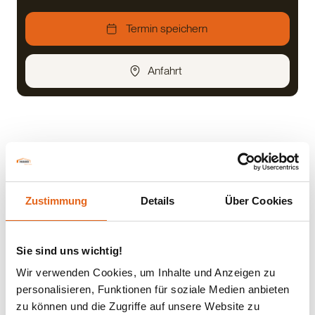
Termin speichern
Anfahrt
Wann:
Donnerstag. 25.06.2026 09:00 - 18:00 Uhr
Zustimmung
Details
Über Cookies
Freitag, 26.06.2025 09:00 - 12:45 Uhr
Sie sind uns wichtig!
Wo:
Wir verwenden Cookies, um Inhalte und Anzeigen zu
Hyperion Hotel München
personalisieren, Funktionen für soziale Medien anbieten
Truderinger Straße 13
zu können und die Zugriffe auf unsere Website zu