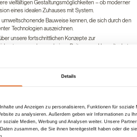
ere vielfältigen Gestaltungsmöglichkeiten – ob moderner
 Vision eines idealen Zuhauses mit System.
e umweltschonende Bauweise kennen, die sich durch den
ienter Technologien auszeichnen.
 über unsere fortschrittlichen Konzepte zur
 Heizkosten zu senken und einen Beitrag zum Umweltschutz
eine klare und verständliche Kostenstruktur – keine
Details
 Experten sind für Sie da – von der ersten Idee bis zur
nhalte und Anzeigen zu personalisieren, Funktionen für soziale
Website zu analysieren. Außerdem geben wir Informationen zu I
Nürnberg 2024, um mehr über Haas Fertigbau und unsere
r soziale Medien, Werbung und Analysen weiter. Unsere Partner
erfahren. Wir freuen uns darauf, Sie persönlich zu beraten
 Daten zusammen, die Sie ihnen bereitgestellt haben oder die s
n.