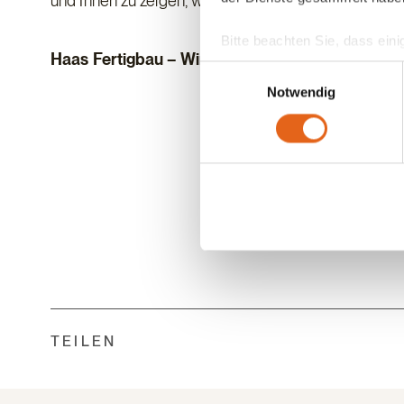
und Ihnen zu zeigen, wie wir Ihren Traum vom perfe
Bitte beachten Sie, dass eini
Haas Fertigbau – Wir bauen Begeisterung. Wir 
anderes Datenschutzniveau bes
Einwilligungsauswahl
Übereinstimmung mit den ge
Notwendig
Sie geben Einwilligung zu u
TEILEN