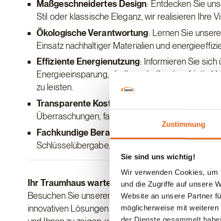
Maßgeschneidertes Design
: Entdecken Sie uns
Stil oder klassische Eleganz, wir realisieren Ihre
Ökologische Verantwortung
: Lernen Sie unser
Einsatz nachhaltiger Materialien und energieeffiz
Effiziente Energienutzung
: Informieren Sie sich
Energieeinsparung, die Ihnen helfen, langfristig
zu leisten.
Transparente Kostenplanung
: Wir garantieren 
Überraschungen, faire und transparente Preise.
Zustimmung
Fachkundige Beratung
: Unsere Expertinnen und
Schlüsselübergabe, umfassend und persönlich.
Sie sind uns wichtig!
Wir verwenden Cookies, um I
Ihr Traumhaus wartet auf Sie!
und die Zugriffe auf unsere 
Besuchen Sie unseren Stand auf der meinZuhause 
Website an unsere Partner fü
innovativen Lösungen für Ihr zukünftiges Zuhause zu 
möglicherweise mit weiteren
der Dienste gesammelt habe