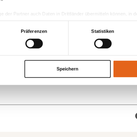
kten Zuhause Wirklichkeit werden lassen können.
ge der Partner auch Daten in Drittländer übermitteln können, in
bauen Zukunft.
teht als in der EU. Wir stellen sicher, dass die Übermittlung I
ltenden Datenschutzgesetzen erfolgt und geeignete Schutzmaßn
Präferenzen
Statistiken
nseren Cookies, wenn Sie unsere Webseite weiterhin nutzen.
Speichern