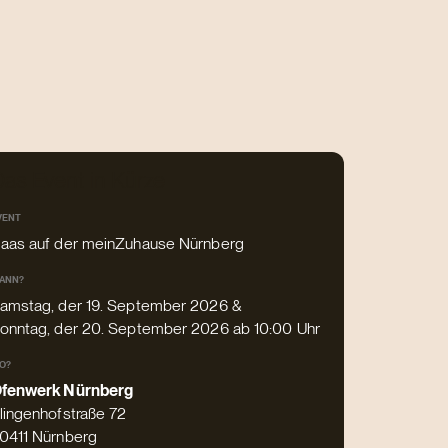
as Event in Kürze
VENT
aas auf der meinZuhause Nürnberg
ANN?
amstag, der 19. September 2026 &
onntag, der 20. September 2026 ab 10:00 Uhr
O?
fenwerk Nürnberg
lingenhofstraße 72
0411 Nürnberg