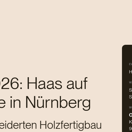
D
E
H
026: Haas auf
W
S
 in Nürnberg
S
W
O
iderten Holzfertigbau
K
9