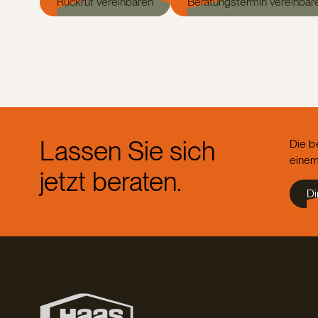
Rückruf vereinbaren
Beratungstermin vereinbar
Lassen Sie sich
Die b
einem
jetzt beraten.
Di