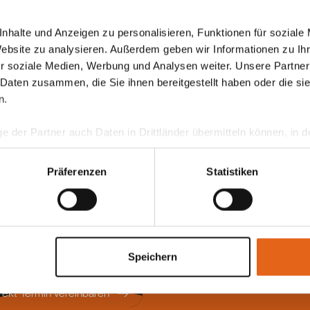
nhalte und Anzeigen zu personalisieren, Funktionen für soziale
Website zu analysieren. Außerdem geben wir Informationen zu I
r soziale Medien, Werbung und Analysen weiter. Unsere Partner
 Daten zusammen, die Sie ihnen bereitgestellt haben oder die s
n.
ge der Partner auch Daten in Drittländer übermitteln können, in
teht als in der EU. Wir stellen sicher, dass die Übermittlung I
ltenden Datenschutzgesetzen erfolgt und geeignete Schutzmaßn
Präferenzen
Statistiken
nseren Cookies, wenn Sie unsere Webseite weiterhin nutzen.
este Beratung ist die persönliche - von
Speichern
 Haas Fachberater in Ihrer Nähe!
rekt Termin vereinbaren