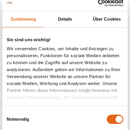
Sie haben mehr
Zustimmung
Details
Über Cookies
Interesse an einen
Sie sind uns wichtig!
Wir verwenden Cookies, um Inhalte und Anzeigen zu
Wohnbau?
personalisieren, Funktionen für soziale Medien anbieten
zu können und die Zugriffe auf unsere Website zu
analysieren. Außerdem geben wir Informationen zu Ihrer
Dann blättern Sie durch
Verwendung unserer Website an unsere Partner für
soziale Medien, Werbung und Analysen weiter. Unsere
folgenden Katalog!
Partner führen diese Informationen möglicherweise mit
weiteren Daten zusammen, die Sie ihnen bereitgestellt
haben oder die sie im Rahmen Ihrer Nutzung der Dienste
gesammelt haben.
Einwilligungsauswahl
Notwendig
Bitte beachten Sie, dass einige der Partner auch Daten in